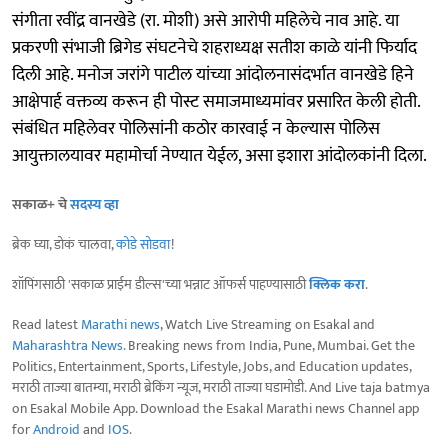
संगीता रवींद्र वानखेडे (रा. मोशी) असे आरोपी महिलेचे नाव आहे. या
प्रकरणी संभाजी ब्रिगेड संघटनेचे शहराध्यक्ष सतीश काळे यांनी फिर्याद
दिली आहे. मनोज जरांगे पाटील यांच्या आंदोलनासंदर्भात वानखेडे हिने
आक्षेपार्ह वक्तव्य करून ही पोस्ट समाजमाध्यमांवर प्रसारित केली होती.
संबंधित महिलेवर पोलिसांनी कठोर कारवाई न केल्यास पोलिस
आयुक्तालयावर महामोर्चा नेण्यात येईल, असा इशारा आंदोलकांनी दिला.
सकाळ+ चे
सदस्य व्हा
ब्रेक घ्या, डोकं चालवा,
कोडे सोडवा
!
शॉपिंगसाठी 'सकाळ प्राईम डील्स'च्या भन्नाट ऑफर्स पाहण्यासाठी
क्लिक करा
.
Read latest
Marathi news
, Watch Live Streaming on Esakal and
Maharashtra News
. Breaking news from India, Pune, Mumbai. Get the
Politics, Entertainment, Sports, Lifestyle, Jobs, and Education updates,
मराठी ताज्या बातम्या, मराठी ब्रेकिंग न्यूज, मराठी ताज्या घडामोडी. And Live taja batmya
on Esakal Mobile App. Download the Esakal Marathi news Channel app
for
Android
and
IOS
.