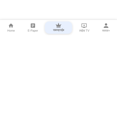
सबस्क्राईब
Home
E-Paper
लाईव्ह TV
सकाळ+
⌄
Marathi News
⌄
About Esakal
⌄
Digital Products