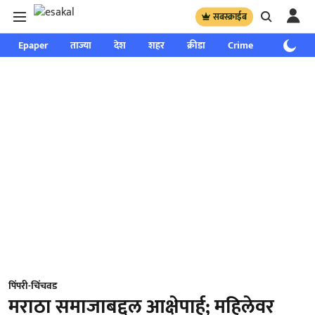
सबस्क्राईब
Epaper
ताज्या
देश
शहर
क्रीडा
Crime
साप्ताहिक
पिंपरी-चिंचवड
मराठा समाजाबद्दल आक्षेपार्ह; महिलेवर