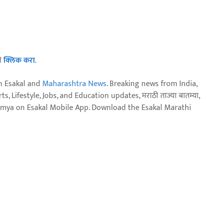
ठी
क्लिक करा
.
n Esakal and
Maharashtra News
. Breaking news from India,
, Lifestyle, Jobs, and Education updates, मराठी ताज्या बातम्या,
aja batmya on Esakal Mobile App. Download the Esakal Marathi