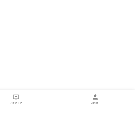
लाईव्ह TV
सकाळ+