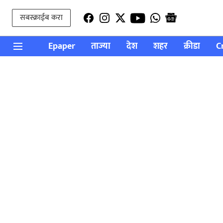
सबस्क्राईब करा
Epaper
ताज्या
देश
शहर
क्रीडा
C