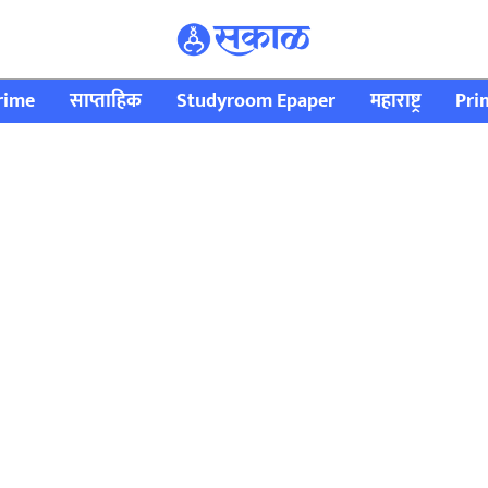
rime
साप्ताहिक
Studyroom Epaper
महाराष्ट्र
Pri