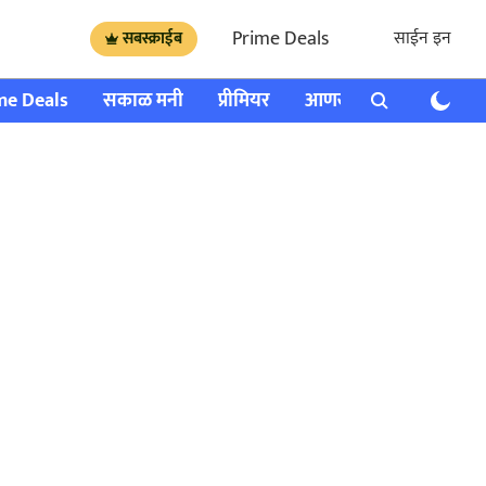
Prime Deals
साईन इन
सबस्क्राईब
me Deals
सकाळ मनी
प्रीमियर
आणखी
राशी भविष्य