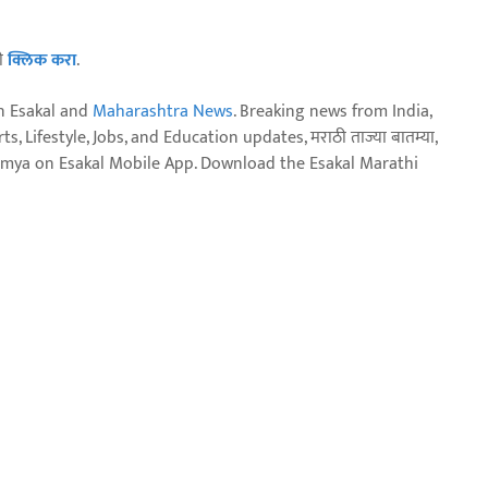
ठी
क्लिक करा
.
n Esakal and
Maharashtra News
. Breaking news from India,
, Lifestyle, Jobs, and Education updates, मराठी ताज्या बातम्या,
aja batmya on Esakal Mobile App. Download the Esakal Marathi