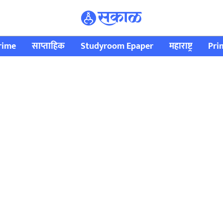
rime
साप्ताहिक
Studyroom Epaper
महाराष्ट्र
Pri