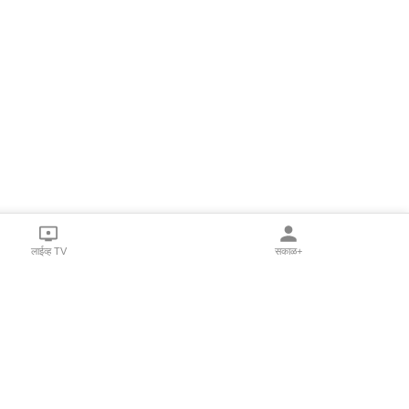
लाईव्ह TV
सकाळ+