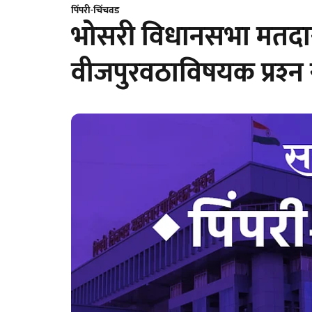
पिंपरी-चिंचवड
भोसरी विधानसभा मतदा
वीजपुरवठाविषयक प्रश्‍न