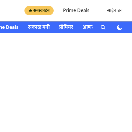
Prime Deals
साईन इन
सबस्क्राईब
me Deals
सकाळ मनी
प्रीमियर
आणखी
राशी भविष्य