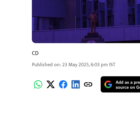
CD
Published on
:
23 May 2025, 6:03 pm
IST
Add as a pre
source on G