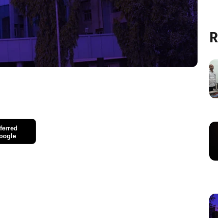
R
ferred
oogle