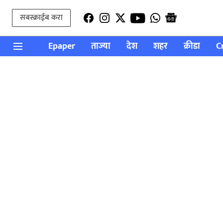
सबस्क्राईब करा
Epaper
ताज्या
देश
शहर
क्रीडा
C