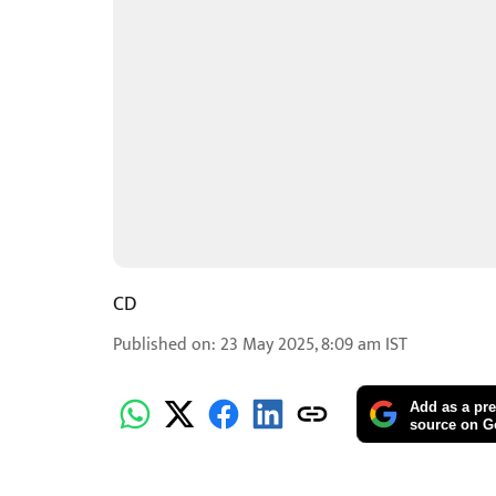
CD
Published on
:
23 May 2025, 8:09 am
IST
Add as a pre
source on G