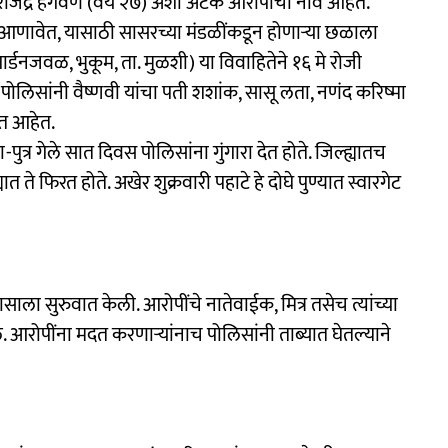
 राजेंद्र हगवणे (वय २७) अशी अटक आरोपींची नावे आहेत.
न आणावेत, यासाठी सासरच्या मंडळींकडून होणाऱ्या छळाला
ार्डनजवळ, भुकूम, ता. मुळशी) या विवाहितेने १६ मे रोजी
लिसांनी वैष्णवी यांचा पती शशांक, सासू लता, नणंद करिष्मा
ीत आहेत.
ुत्र गेले सात दिवस पोलिसांना गुंगारा देत होते. जिल्ह्यातच
े फिरत होते. अखेर शुक्रवारी पहाटे हे दोघे पुण्यात स्वारगेट
ला सुरुवात केली. आरोपींचे नातेवाईक, मित्र तसेच त्यांच्या
ले. आरोपींना मदत करणाऱ्यांनाच पोलिसांनी ताब्यात घेतल्याने