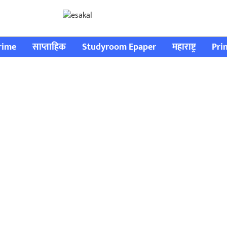
rime
साप्ताहिक
Studyroom Epaper
महाराष्ट्र
Pri