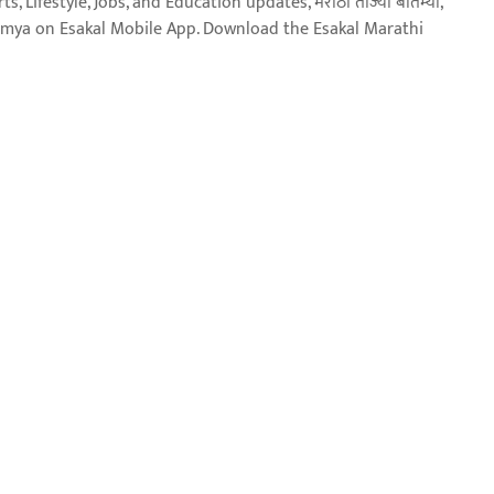
, Lifestyle, Jobs, and Education updates, मराठी ताज्या बातम्या,
aja batmya on Esakal Mobile App. Download the Esakal Marathi