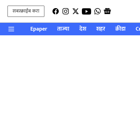
सबस्क्राईब करा
Epaper
ताज्या
देश
शहर
क्रीडा
C