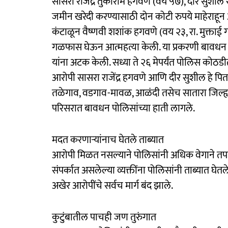
सासरा राजेंद्र तुकाराम हगवणे (वय ५७), दीर सुशील
जमीन खरेदी करण्यासाठी दोन कोटी रुपये माहेराहू
कंटाळून वैष्णवी शशांक हगवणे (वय २३, रा. मुक्ताई ग
गळफास घेऊन आत्महत्या केली. या प्रकरणी बावधन पो
यांना अटक केली. सध्या ते २६ मेपर्यंत पोलिस कोठड
आरोपी सासरा राजेंद्र हगवणे आणि दीर सुशील हे पिता-प
तळेगाव, वडगाव-मावळ, आळंदी तसेच सातारा जिल्ह्यात त
परिसरात बावधन पोलिसांच्या हाती लागले.
मदत करणाऱ्यांनाच घेतले ताब्यात
आरोपी मिळत नसल्याने पोलिसांनी अधिक वेगाने तपासा
संपर्कात असलेल्या व्यक्तींना पोलिसांनी ताब्यात घेत
अखेर आरोपींचे सर्वच मार्ग बंद झाले.
कुटुंबातील पाचही जण तुरुंगात