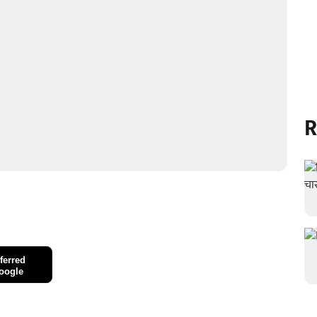
R
ferred
oogle