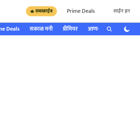
Prime Deals
साईन इन
सबस्क्राईब
me Deals
सकाळ मनी
प्रीमियर
आणखी
राशी भविष्य