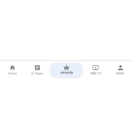
सबस्क्राईब
Home
E-Paper
लाईव्ह TV
सकाळ+
⌄
Marathi News