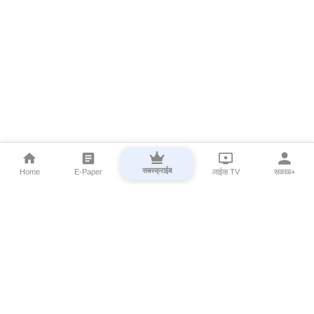
सबस्क्राईब
Home
E-Paper
लाईव्ह TV
सकाळ+
⌄
Marathi News