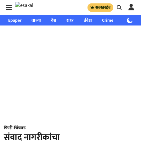
सबस्क्राईब
Epaper
ताज्या
देश
शहर
क्रीडा
Crime
साप्ताहिक
पिंपरी-चिंचवड
संवाद नागरीकांचा