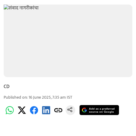
CD
Published on
:
16 June 2025, 7:35 am
IST
Add as a preferred
source on Google