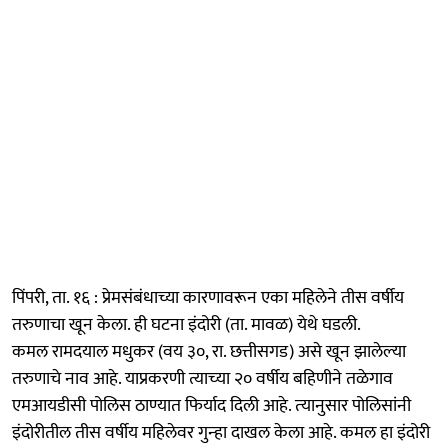
पिंपरी, ता. १६ : प्रेमसंबंधाच्या कारणावरून एका महिलेने तीस वर्षीय
तरुणाचा खून केला. ही घटना इंदोरी (ता. मावळ) येथे घडली.
कमल रामदयाल मधुकर (वय ३०, रा. छत्तीसगड) असे खून झालेल्‍या
तरुणाचे नाव आहे. याप्रकरणी ‍त्याच्‍या २० वर्षीय बहिणीने तळेगाव
एमआयडीसी पोलिस ठाण्‍यात फिर्याद दिली आहे. त्‍यानुसार पोलिसांनी
इंदोरीतील तीस वर्षीय महिलेवर गुन्‍हा दाखल केला आहे. कमल हा इंदोरी