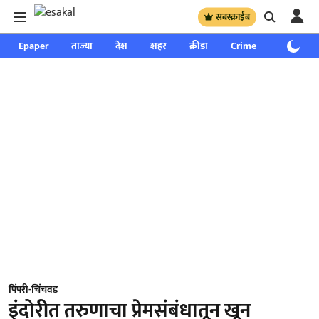
सबस्क्राईब
Epaper
ताज्या
देश
शहर
क्रीडा
Crime
साप्ताहिक
पिंपरी-चिंचवड
इंदोरीत तरुणाचा प्रेमसंबंधातून खून