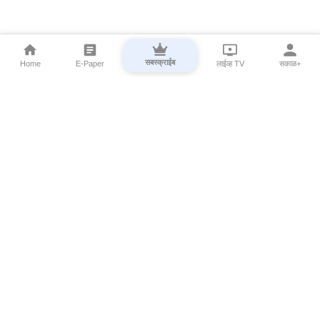
सबस्क्राईब
Home
E-Paper
लाईव्ह TV
सकाळ+
⌄
Marathi News
⌄
About Esakal
⌄
Digital Products
⌄
Sakal Programs