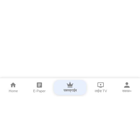
सबस्क्राईब
Home
E-Paper
लाईव्ह TV
सकाळ+