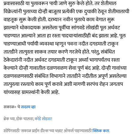
प्रवासासाठी या पुलावरून पायी जाणे सुरु केले होते. तर शेतीमाल
विक्रेत्यांनी पुलाच्या दोन्ही बाजूला प्रत्येकी एक दुचाकी ठेवून शेतीमालाची
वाहतूक सुरू केली होती. दरम्यान नवीन पुलाचे काम वेगात सुरू
झाल्याने धोकादायक असलेला पूर्वीचा सांगवडे लोखंडी पूल अर्धवट
पाडण्यात आल्याने आता हा रस्ता पादचाऱ्यांसाठीही बंद झाला आहे. पूल
पाडण्याआधी पर्यायी व्यवस्था म्हणून पवना नदीत दगडमाती टाकून
तातडीने तात्पुरता साकव तयार करणे गरजेचे होते. परंतु, संबंधित
ठेकेदारांनी नदीत अर्धवट दगडमाती टाकून अर्ध्या भागापर्यंतच रस्ता
केल्याने दोन्ही गावातील दळणवळण सेवा पूर्ण बंद आहे. दोन्ही गावांच्या
दळणवळणसाठी संबंधित विभागाने तातडीने नदीतील अपूर्ण असलेल्या
तात्पुरत्या रस्त्याचे काम पूर्ण करावे अशी मागणी सरपंच रोहन जगताप
यांच्यासह ग्रामस्थांनी केली आहे.
सकाळ+ चे
सदस्य व्हा
ब्रेक घ्या, डोकं चालवा,
कोडे सोडवा
!
शॉपिंगसाठी 'सकाळ प्राईम डील्स'च्या भन्नाट ऑफर्स पाहण्यासाठी
क्लिक करा
.