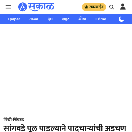
सबस्क्राईब
Epaper
ताज्या
देश
शहर
क्रीडा
Crime
साप्ताहिक
पिंपरी-चिंचवड
सांगवडे पूल पाडल्याने पादचाऱ्यांची अडचण