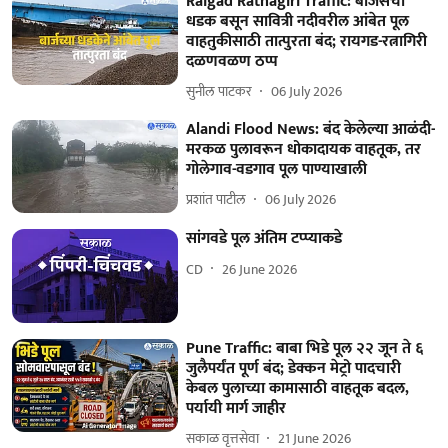
Raigad Ratnagiri Traffic: बार्जेसची
धडक बसून सावित्री नदीवरील आंबेत पूल
वाहतुकीसाठी तात्पुरता बंद; रायगड-रत्नागिरी
दळणवळण ठप्प
सुनील पाटकर
06 July 2026
Alandi Flood News: बंद केलेल्या आळंदी-
मरकळ पुलावरून धोकादायक वाहतूक, तर
गोलेगाव-वडगाव पूल पाण्याखाली
प्रशांत पाटील
06 July 2026
सांगवडे पूल अंतिम टप्प्याकडे
CD
26 June 2026
Pune Traffic: बाबा भिडे पूल २२ जून ते ६
जुलैपर्यंत पूर्ण बंद; डेक्कन मेट्रो पादचारी
केबल पुलाच्या कामासाठी वाहतूक बदल,
पर्यायी मार्ग जाहीर
सकाळ वृत्तसेवा
21 June 2026