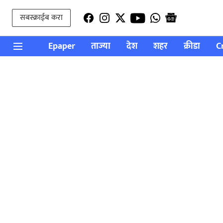
सबस्क्राईब करा
Epaper
ताज्या
देश
शहर
क्रीडा
C