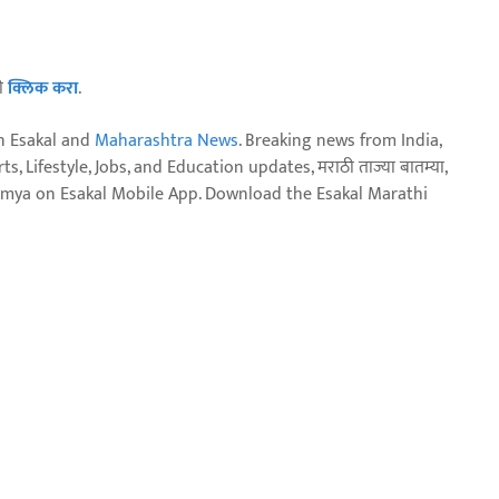
ठी
क्लिक करा
.
n Esakal and
Maharashtra News
. Breaking news from India,
, Lifestyle, Jobs, and Education updates, मराठी ताज्या बातम्या,
aja batmya on Esakal Mobile App. Download the Esakal Marathi