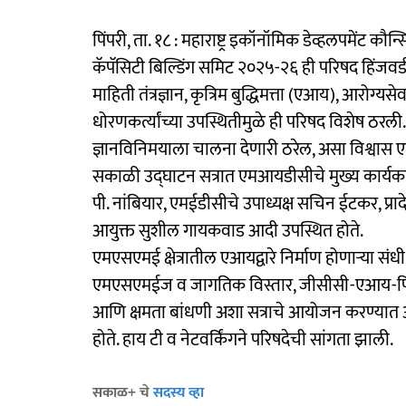
पिंपरी, ता. १८ : महाराष्ट्र इकॉनॉमिक डेव्हलपमें
कॅपॅसिटी बिल्डिंग समिट २०२५-२६ ही परिषद हिंजवडी 
माहिती तंत्रज्ञान, कृत्रिम बुद्धिमत्ता (एआय), आरोग्यस
धोरणकर्त्यांच्या उपस्थितीमुळे ही परिषद विशेष ठरल
ज्ञानविनिमयाला चालना देणारी ठरेल, असा विश्वास ए
सकाळी उद्घाटन सत्रात एमआयडीसीचे मुख्य कार्यकारी
पी. नांबियार, एमईडीसीचे उपाध्यक्ष सचिन ईटकर, प्र
आयुक्त सुशील गायकवाड आदी उपस्थित होते.
एमएसएमई क्षेत्रातील एआयद्वारे निर्माण होणाऱ्या स
एमएसएमईज व जागतिक विस्तार, जीसीसी-एआय-फिन
आणि क्षमता बांधणी अशा सत्राचे आयोजन करण्यात आल
होते. हाय टी व नेटवर्किंगने परिषदेची सांगता झाली.
सकाळ+ चे
सदस्य व्हा