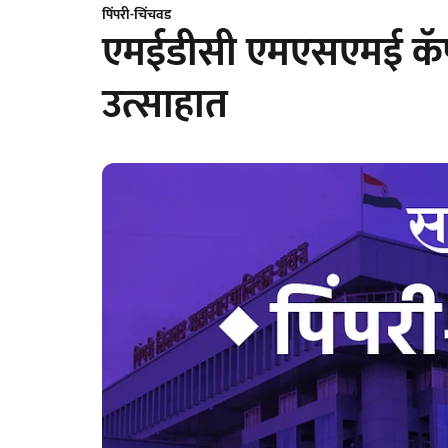
पिंपरी-चिंचवड
एमईडीसी एमएसएमई कॅपॅ
उत्साहात