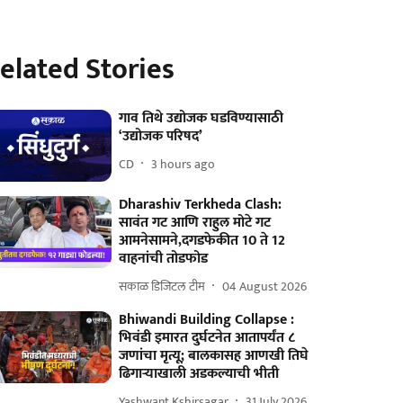
elated Stories
गाव तिथे उद्योजक घडविण्यासाठी
‘उद्योजक परिषद’
CD
3 hours ago
Dharashiv Terkheda Clash:
सावंत गट आणि राहुल मोटे गट
आमनेसामने,दगडफेकीत 10 ते 12
वाहनांची तोडफोड
सकाळ डिजिटल टीम
04 August 2026
Bhiwandi Building Collapse :
भिवंडी इमारत दुर्घटनेत आतापर्यंत ८
जणांचा मृत्यू; बालकासह आणखी तिघे
ढिगाऱ्याखाली अडकल्याची भीती
Yashwant Kshirsagar
31 July 2026