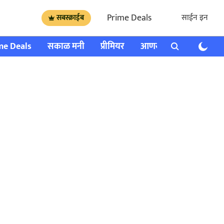
Prime Deals
साईन इन
सबस्क्राईब
me Deals
सकाळ मनी
प्रीमियर
आणखी
राशी भविष्य