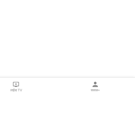
लाईव्ह TV
सकाळ+