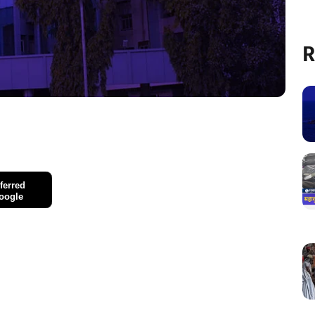
R
ferred
oogle