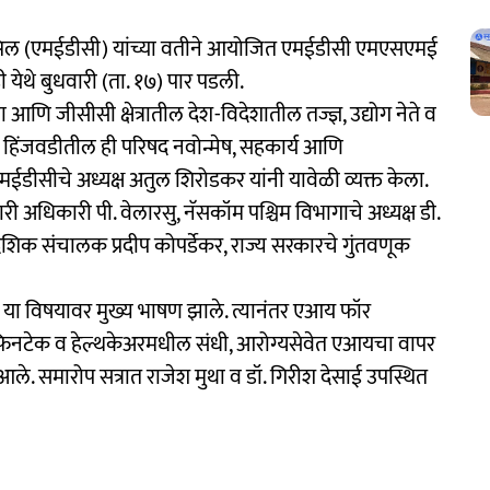
ट कौन्सिल (एमईडीसी) यांच्या वतीने आयोजित एमईडीसी एमएसएमई
येथे बुधवारी (ता. १७) पार पडली.
ेवा आणि जीसीसी क्षेत्रातील देश-विदेशातील तज्ज्ञ, उद्योग नेते व
ी. हिंजवडीतील ही परिषद नवोन्मेष, सहकार्य आणि
मईडीसीचे अध्यक्ष अतुल शिरोडकर यांनी यावेळी व्यक्त केला.
 अधिकारी पी. वेलारसु, नॅसकॉम पश्चिम विभागाचे अध्यक्ष डी.
ादेशिक संचालक प्रदीप कोपर्डेकर, राज्य सरकारचे गुंतवणूक
ंधी या विषयावर मुख्य भाषण झाले. त्यानंतर एआय फॉर
टेक व हेल्थकेअरमधील संधी, आरोग्यसेवेत एआयचा वापर
े. समारोप सत्रात राजेश मुथा व डॉ. गिरीश देसाई उपस्थित