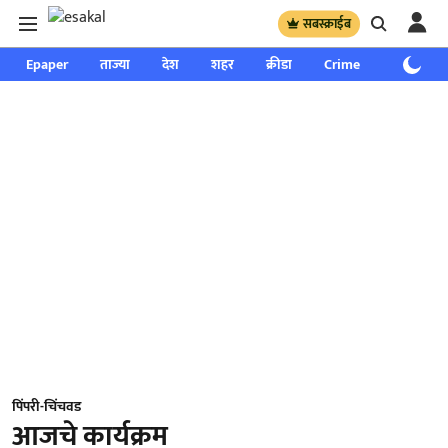
सबस्क्राईब
Epaper
ताज्या
देश
शहर
क्रीडा
Crime
साप्ताहिक
पिंपरी-चिंचवड
आजचे कार्यक्रम