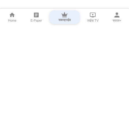
सबस्क्राईब
Home
E-Paper
लाईव्ह TV
सकाळ+
⌄
Marathi News
⌄
About Esakal
⌄
Digital Products
⌄
Sakal Programs