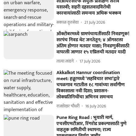
सीआयएसएफ संयुक्त प्रशिक्षण सराव
यशस्वी; शहरी दहशतवादविरोधी
कारवायांसाठी समन्वय अधिक भक्कम
सकाळ वृत्तसेवा
21 July 2026
ऑक्टोबरमध्ये ग्रामपंचायतींसाठी निवडणूक!
सरपंच निवड थेट जनतेतून; ४ ऑगस्टला
अंतिम होणार मतदार याद्या; निवडणुकीसाठी
वापरली जाणार १५ एप्रिलची मतदार यादी
तात्या लांडगे
17 July 2026
Akkalkot Hannur coordination
meet: हन्नूरमध्ये ‘सहविचार सभा’द्वारे
चपळगाव गटातील १८ गावांच्या सर्वांगीण
विकासाला नवी दिशा; प्रशासन-
लोकप्रतिनिधींचा अभिनव समन्वय
राजशेखर चौधरी
16 July 2026
Pune Ring Road : भुयारी मार्ग,
एचसीएमटीआर, रिंगरोड प्रकल्पासाठी पुणे
वाहतूक समितीची स्थापना; राज्य
शासनाकडून निर्णय जाहीर