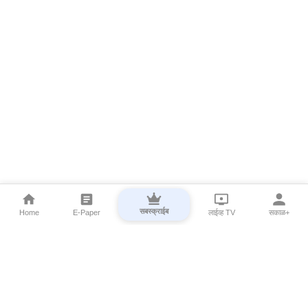
सबस्क्राईब
Home
E-Paper
लाईव्ह TV
सकाळ+