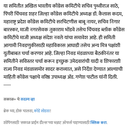
या समितीत अखिल भारतीय काँग्रेस कमिटीचे सचिव पृथ्वीराज साठे,
पिंपरी चिंचवड शहर जिल्हा काँग्रेस कमिटीचे अध्यक्ष डॉ. कैलास कदम,
महाराष्ट्र प्रदेश काँग्रेस कमिटीचे सरचिटणीस बाबू नायर, सचिव निगार
बारस्कर, माजी नगरसेवक तुकाराम भोंडवे तसेच चिंचवड ब्लॉक काँग्रेस
कमिटीचे माजी अध्यक्ष संदेश नवले यांचा समावेश आहे. ही समिती
आगामी निवडणुकीसाठी महाविकास आघाडी तसेच अन्य मित्र पक्षांशी
युतीबाबत चर्चा करणार आहे. जिल्हा निवड मंडळाच्या बैठकीनंतर या
समितीने सविस्तर चर्चा करून इच्छुक उमेदवारांची यादी व शिफारशी
राज्य निवड मंडळासमोर सादर कराव्यात, असे निर्देश देण्यात आल्याची
माहिती काँग्रेस पक्षाचे वरिष्ठ उपाध्यक्ष ॲड. गणेश पाटील यांनी दिली.
-----
सकाळ+ चे
सदस्य व्हा
ब्रेक घ्या, डोकं चालवा,
कोडे सोडवा
!
शॉपिंगसाठी 'सकाळ प्राईम डील्स'च्या भन्नाट ऑफर्स पाहण्यासाठी
क्लिक करा
.