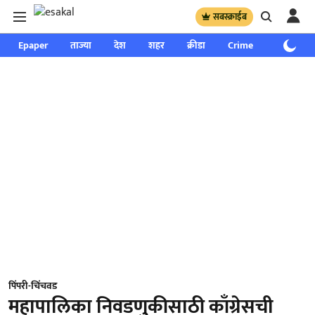
सबस्क्राईब
Epaper
ताज्या
देश
शहर
क्रीडा
Crime
साप्ताहिक
पिंपरी-चिंचवड
महापालिका निवडणुकीसाठी काँग्रेसची