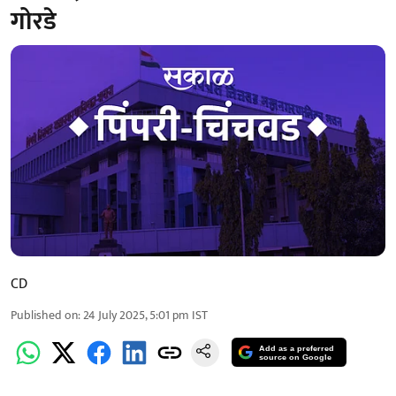
गोरडे
CD
Published on
:
24 July 2025, 5:01 pm
IST
Add as a preferred
source on Google