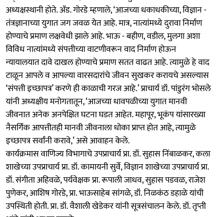
अध्यक्षस्थानी होते. ॲड. गोरडे म्हणाले, ‘आजच्या धकाधकीच्या, विज्ञान -
तंत्रज्ञानाच्या युगात जग जवळ येत आहे. मात्र, नात्यांमध्ये दुरावा निर्माण
होण्याचे प्रमाण लक्षवेधी झाले आहे. भाऊ - बहीण, वडील, मुलगा अशा
विविध नात्यांमध्ये संपत्तीच्या वाटणीवरून वाद निर्माण होऊन
न्यायालयात दावे दाखल होण्याचे प्रमाण सतत वाढत आहे. त्यामुळे हे वाद
टाळून आपले व आपल्या वारसदारांचे जीवन सुखकर करायचे असल्यास
‘संपत्ती इच्छापत्र’ करणे ही काळाची गरज आहे.’ प्राचार्य डॉ. पांडुरंग भोसले
यांनी अध्यक्षीय मनोगतातून, ‘आजच्या धावपळीच्या युगात मानवी
जीवनात अनेक अनपेक्षित घटना घडत आहेत. महापूर, भूकंप यांसारख्या
नैसर्गिक आपत्तीतही मानवी जीवनाला धोका प्राप्त होत आहे, त्यामुळे
इच्छापत्र सर्वांनी करावे,’ असे आवाहन केले.
कार्यक्रमास वाणिज्य विभागाचे उपप्राचार्य प्रा. डॉ. सुहास निंबाळकर, कला
शाखेच्या उपप्राचार्य प्रा. डॉ. कामायनी सुर्वे, विज्ञान शाखेच्या उपप्राचार्य प्रा.
डॉ. संगीता अहिवळे, पर्यवेक्षक प्रा. रूपाली जाधव, सुहास पडवळ, राजेश
पुणेकर, आशिष गोरडे, प्रा. भाऊसाहेब सांगळे, डॉ. निळकंठ डहाळे यांची
उपस्थिती होती. प्रा. डॉ. वैशाली खेडेकर यांनी सूत्रसंचालन केले. डॉ. तृप्ती