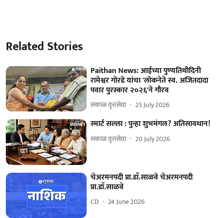
Related Stories
Paithan News: आईच्या पुण्यतिथीदिनी
रामेश्वर गोरडे यांचा 'लोकनेते स्व. अजितदादा
पवार पुरस्कार २०२६'ने गौरव
सकाळ वृत्तसेवा
25 July 2026
स्मार्ट सल्ला : पुन्हा शुभमंगल? अतिसावधान!
सकाळ वृत्तसेवा
20 July 2026
चेअरमनपदी प्रा.डाॅ.साळवे चेअरमनपदी
प्रा.डाॅ.साळवे
CD
24 June 2026