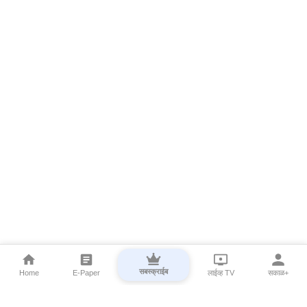
सबस्क्राईब
Home
E-Paper
लाईव्ह TV
सकाळ+