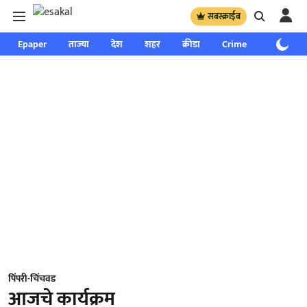
सबस्क्राईब
Epaper
ताज्या
देश
शहर
क्रीडा
Crime
साप्ताहिक
पिंपरी-चिंचवड
आजचे कार्यक्रम