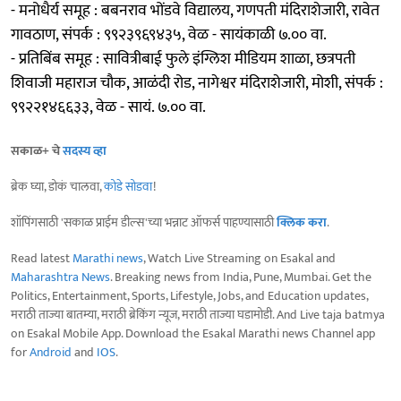
- मनोधैर्य समूह : बबनराव भोंडवे विद्यालय, गणपती मंदिराशेजारी, रावेत
गावठाण, संपर्क : ९९२३९६९४३५, वेळ - सायंकाळी ७.०० वा.
- प्रतिबिंब समूह : सावित्रीबाई फुले इंग्लिश मीडियम शाळा, छत्रपती
शिवाजी महाराज चौक, आळंदी रोड, नागेश्वर मंदिराशेजारी, मोशी, संपर्क :
९९२२१४६६३३, वेळ - सायं. ७.०० वा.
सकाळ+ चे
सदस्य व्हा
ब्रेक घ्या, डोकं चालवा,
कोडे सोडवा
!
शॉपिंगसाठी 'सकाळ प्राईम डील्स'च्या भन्नाट ऑफर्स पाहण्यासाठी
क्लिक करा
.
Read latest
Marathi news
, Watch Live Streaming on Esakal and
Maharashtra News
. Breaking news from India, Pune, Mumbai. Get the
Politics, Entertainment, Sports, Lifestyle, Jobs, and Education updates,
मराठी ताज्या बातम्या, मराठी ब्रेकिंग न्यूज, मराठी ताज्या घडामोडी. And Live taja batmya
on Esakal Mobile App. Download the Esakal Marathi news Channel app
for
Android
and
IOS
.