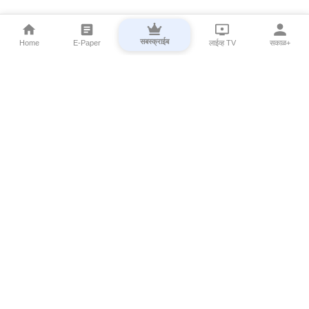
सबस्क्राईब
Home
E-Paper
लाईव्ह TV
सकाळ+
⌄
Marathi News
⌄
About Esakal
⌄
Digital Products
⌄
Sakal Programs
⌄
Print Products