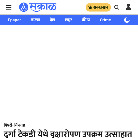
सबस्क्राईब
Epaper
ताज्या
देश
शहर
क्रीडा
Crime
साप्ताहिक
पिंपरी-चिंचवड
दुर्गा टेकडी येथे वृक्षारोपण उपक्रम उत्साहात