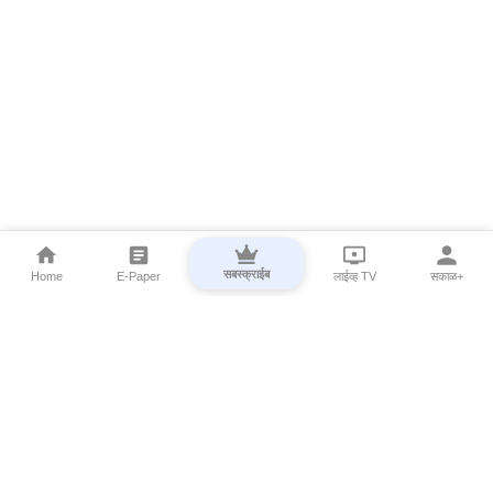
सबस्क्राईब
Home
E-Paper
लाईव्ह TV
सकाळ+