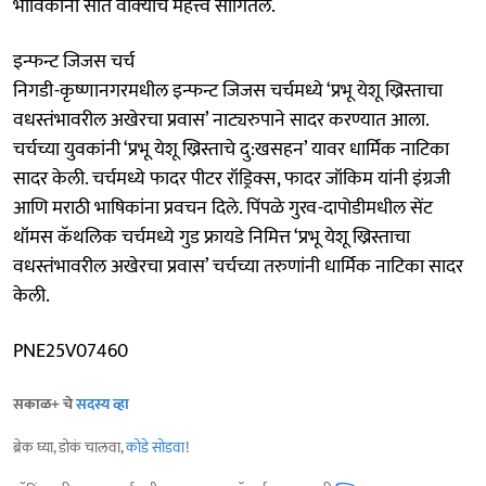
भाविकांना सात वाक्‍यांचे महत्त्व सांगितले.
इन्फन्ट जिजस चर्च
निगडी-कृष्णानगरमधील इन्फन्ट जिजस चर्चमध्ये ‘प्रभू येशू ख्रिस्ताचा
वधस्तंभावरील अखेरचा प्रवास’ नाट्यरुपाने सादर करण्यात आला.
चर्चच्या युवकांनी ‘प्रभू येशू ख्रिस्ताचे दु:खसहन’ यावर धार्मिक नाटिका
सादर केली. चर्चमध्ये फादर पीटर रॉड्रिक्स, फादर जॉकिम यांनी इंग्रजी
आणि मराठी भाषिकांना प्रवचन दिले. पिंपळे गुरव-दापोडीमधील सेंट
थॉमस कॅथलिक चर्चमध्ये गुड फ्रायडे निमित्त ‘प्रभू येशू ख्रिस्ताचा
वधस्तंभावरील अखेरचा प्रवास’ चर्चच्या तरुणांनी धार्मिक नाटिका सादर
केली.
PNE25V07460
सकाळ+ चे
सदस्य व्हा
ब्रेक घ्या, डोकं चालवा,
कोडे सोडवा
!