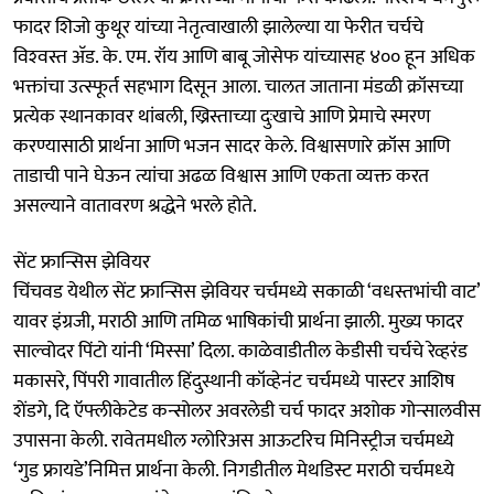
फादर शिजो कुथूर यांच्या नेतृत्वाखाली झालेल्या या फेरीत चर्चचे
विश्‍वस्त अ‍ॅड. के. एम. रॉय आणि बाबू जोसेफ यांच्यासह ४०० हून अधिक
भक्तांचा उत्स्फूर्त सहभाग दिसून आला. चालत जाताना मंडळी क्रॉसच्या
प्रत्येक स्थानकावर थांबली, ख्रिस्ताच्या दुःखाचे आणि प्रेमाचे स्मरण
करण्यासाठी प्रार्थना आणि भजन सादर केले. विश्वासणारे क्रॉस आणि
ताडाची पाने घेऊन त्यांचा अढळ विश्वास आणि एकता व्यक्त करत
असल्याने वातावरण श्रद्धेने भरले होते.
सेंट फ्रान्सिस झेवियर
चिंचवड येथील सेंट फ्रान्सिस झेवियर चर्चमध्ये सकाळी ‘वधस्तभांची वाट’
यावर इंग्रजी, मराठी आणि तमिळ भाषिकांची प्रार्थना झाली. मुख्य फादर
साल्वोदर पिंटो यांनी ‘मिस्सा’ दिला. काळेवाडीतील केडीसी चर्चचे रेव्हरंड
मकासरे, पिंपरी गावातील हिंदुस्थानी कॉव्हेनंट चर्चमध्ये पास्टर आशिष
शेंडगे, दि ऍफ्लीकेटेड कन्सोलर अवरलेडी चर्च फादर अशोक गोन्सालवीस
उपासना केली. रावेतमधील ग्लोरिअस आऊटरिच मिनिस्ट्रीज चर्चमध्ये
‘गुड फ्रायडे’निमित्त प्रार्थना केली. निगडीतील मेथडिस्ट मराठी चर्चमध्‍ये