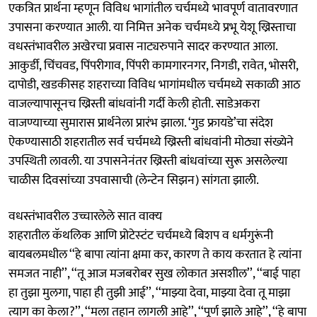
एकत्रित प्रार्थना म्हणून विविध भागांतील चर्चमध्ये भावपूर्ण वातावरणात
उपासना करण्यात आली. या निमित्त अनेक चर्चमध्‍ये प्रभू येशू ख्रिस्ताचा
वधस्तंभावरील अखेरचा प्रवास नाट्यरुपाने सादर करण्यात आला.
आकुर्डी, चिंचवड, पिंपरीगाव, पिंपरी कामगारनगर, निगडी, रावेत, भोसरी,
दापोडी, खडकीसह शहराच्या विविध भागांमधील चर्चमध्ये सकाळी आठ
वाजल्यापासूनच ख्रिस्ती बांधवांनी गर्दी केली होती. साडेअकरा
वाजण्याच्या सुमारास प्रार्थनेला प्रारंभ झाला. ‘गुड फ्रायडे’चा संदेश
ऐकण्यासाठी शहरातील सर्व चर्चमध्ये ख्रिस्ती बांधवांनी मोठ्या संख्येने
उपस्थिती लावली. या उपासनेनंतर ख्रिस्ती बांधवांच्या सुरू असलेल्या
चाळीस दिवसांच्या उपवासाची (लेन्टेन सिझन) सांगता झाली.
वधस्तंभावरील उच्चारलेले सात वाक्‍य
शहरातील कॅथलिक आणि प्रोटेस्‍टंट चर्चमध्‍ये बिशप व धर्मगुरूंनी
बायबलमधील ‘‘हे बापा त्यांना क्षमा कर, कारण ते काय करतात हे त्यांना
समजत नाही’’, ‘‘तू आज मजबरोबर सुख लोकात असशील’’, ‘‘बाई पाहा
हा तुझा मुलगा, पाहा ही तुझी आई’’, ‘‘माझ्या देवा, माझ्या देवा तू माझा
त्याग का केला?’’, ‘‘मला तहान लागली आहे’’, ‘‘पूर्ण झाले आहे’’, ‘‘हे बापा