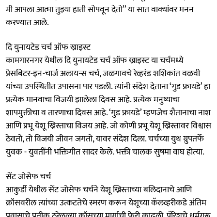
मी आपला आत्मा तुझ्या हाती सोपवून देतो’’ या सात वाक्‍यांवर मनन
करण्यात आले.
दि युनायटेड चर्च ऑफ ख्राइस्ट
कामगारनगर येथील दि युनायटेड चर्च ऑफ ख्राइस्ट या चर्चमध्ये
प्रेसबिटर-इन-चार्ज अलायन्स चर्च, जळगावचे रेव्हरंड शशिकांत वळवी
यांच्या उपस्थितीत उपासना पार पडली. त्यांनी संदेश देताना ‘गुड फ्रायडे’ हा
प्रत्येक मानवाचा विजयी झालेला दिवस आहे. प्रत्येक मनुष्याचा
शापमुक्तीचा व तारणाचा दिवस आहे. ‘गुड फ्रायडे’ म्हणजेच शैतानाचा नाश
आणि प्रभू येशू ख्रिस्ताचा विजय आहे. जो कोणी प्रभू येशू ख्रिस्तावर विश्वास
ठेवतो, तो विजयी जीवन जगतो, यावर संदेश दिला. चर्चच्या युथ ग्रुपतर्फे
युवक - युवतींनी भक्तिगीत सादर केले. भक्ती चालक सुषमा वाघ होत्‍या.
सेंट जोसेफ चर्च
आकुर्डी येथील सेंट जोसेफ चर्चने येशू ख्रिस्ताच्या बलिदानाचे आणि
क्रॉसवरील त्यांच्या उत्कटतेचे स्मरण करून येशूच्या कॅलव्हरीकडे अंतिम
प्रवासाचे प्रतीक ठरेलल्या क्रॉसच्या मार्गाची फेरी काढली. पॅरिशचे धर्मगुरू