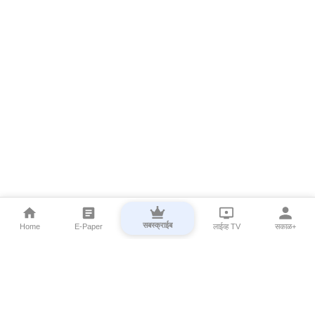
सबस्क्राईब
Home
E-Paper
लाईव्ह TV
सकाळ+