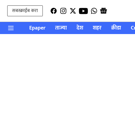
सबस्क्राईब करा
Epaper
ताज्या
देश
शहर
क्रीडा
C