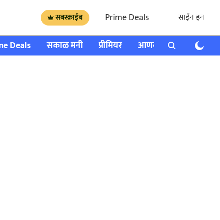
Prime Deals
साईन इन
सबस्क्राईब
me Deals
सकाळ मनी
प्रीमियर
आणखी
राशी भविष्य