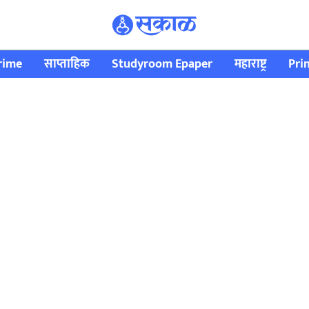
rime
साप्ताहिक
Studyroom Epaper
महाराष्ट्र
Pri