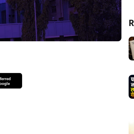
R
ferred
oogle