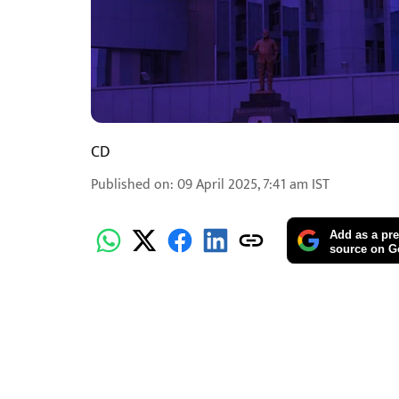
CD
Published on
:
09 April 2025, 7:41 am
IST
Add as a pre
source on G