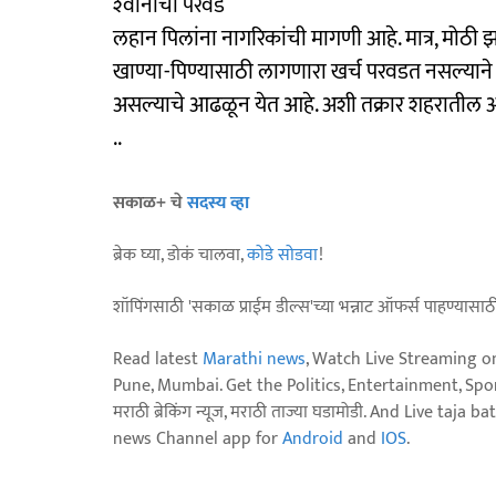
श्‍वानांची परवड
लहान पिलांना नागरिकांची मागणी आहे. मात्र, मोठी झा
खाण्या-पिण्यासाठी लागणारा खर्च परवडत नसल्याने
असल्याचे आढळून येत आहे. अशी तक्रार शहरातील अनेक 
..
सकाळ+ चे
सदस्य व्हा
ब्रेक घ्या, डोकं चालवा,
कोडे सोडवा
!
शॉपिंगसाठी 'सकाळ प्राईम डील्स'च्या भन्नाट ऑफर्स पाहण्यासा
Read latest
Marathi news
, Watch Live Streaming o
Pune, Mumbai. Get the Politics, Entertainment, Sports
मराठी ब्रेकिंग न्यूज, मराठी ताज्या घडामोडी. And Live t
news Channel app for
Android
and
IOS
.