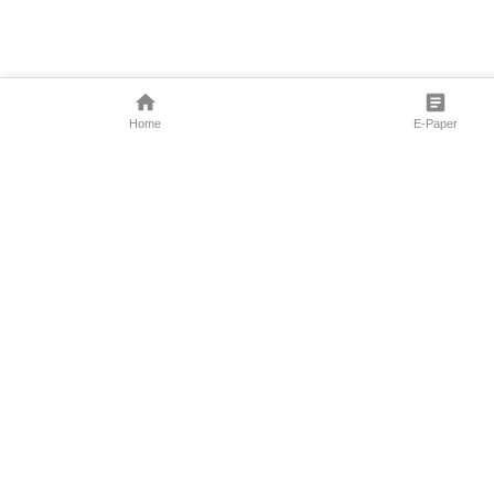
Home
E-Paper
Follow Us
Marathi News
Maharashtra N