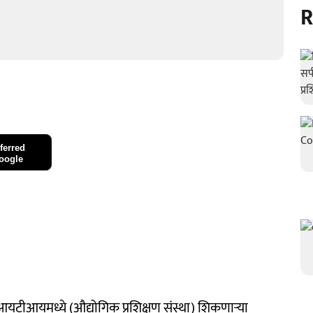
R
ferred
oogle
 आयटीआयमध्ये (औद्योगिक प्रशिक्षण संस्था) शिकणाऱ्या