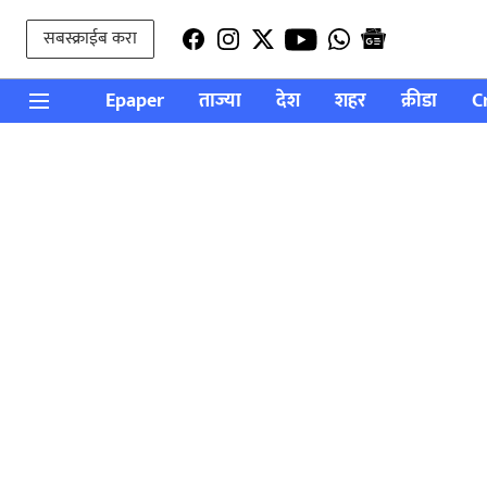
सबस्क्राईब करा
Epaper
ताज्या
देश
शहर
क्रीडा
C