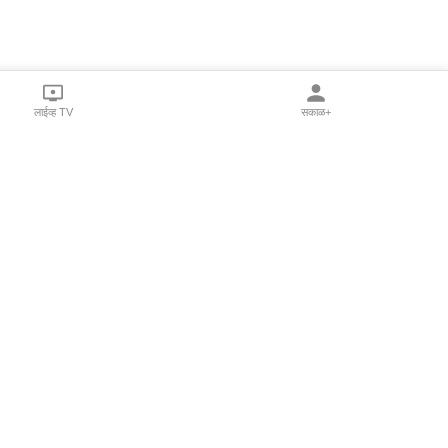
लाईव्ह TV
सकाळ+
l Programs
Print Products
Sakal Saptahik