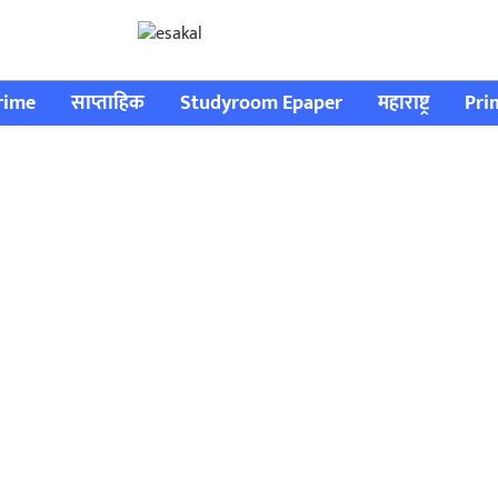
rime
साप्ताहिक
Studyroom Epaper
महाराष्ट्र
Pri