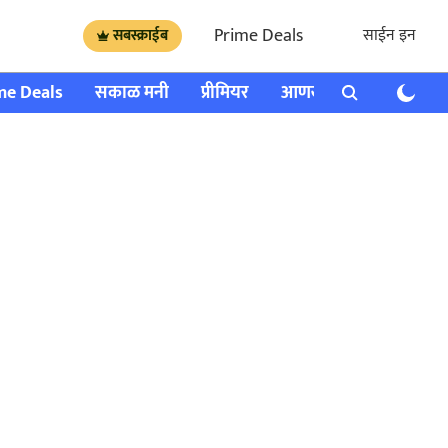
Prime Deals
साईन इन
सबस्क्राईब
me Deals
सकाळ मनी
प्रीमियर
आणखी
राशी भविष्य