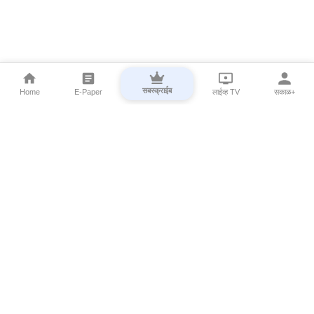
सबस्क्राईब
Home
E-Paper
लाईव्ह TV
सकाळ+
⌄
Marathi News
⌄
About Esakal
⌄
Digital Products