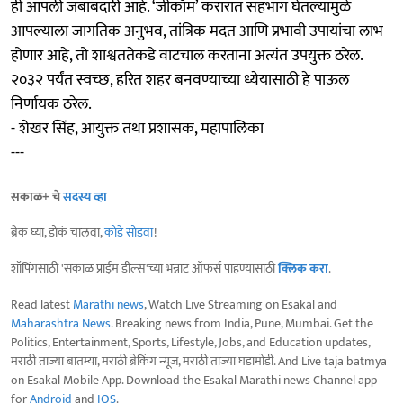
ही आपली जबाबदारी आहे. ‘जीकॉम’ करारात सहभाग घेतल्यामुळे
आपल्याला जागतिक अनुभव, तांत्रिक मदत आणि प्रभावी उपायांचा लाभ
होणार आहे, तो शाश्वततेकडे वाटचाल करताना अत्यंत उपयुक्त ठरेल.
२०३२ पर्यंत स्वच्छ, हरित शहर बनवण्याच्या ध्येयासाठी हे पाऊल
निर्णायक ठरेल.
- शेखर सिंह, आयुक्त तथा प्रशासक, महापालिका
---
सकाळ+ चे
सदस्य व्हा
ब्रेक घ्या, डोकं चालवा,
कोडे सोडवा
!
शॉपिंगसाठी 'सकाळ प्राईम डील्स'च्या भन्नाट ऑफर्स पाहण्यासाठी
क्लिक करा
.
Read latest
Marathi news
, Watch Live Streaming on Esakal and
Maharashtra News
. Breaking news from India, Pune, Mumbai. Get the
Politics, Entertainment, Sports, Lifestyle, Jobs, and Education updates,
मराठी ताज्या बातम्या, मराठी ब्रेकिंग न्यूज, मराठी ताज्या घडामोडी. And Live taja batmya
on Esakal Mobile App. Download the Esakal Marathi news Channel app
for
Android
and
IOS
.