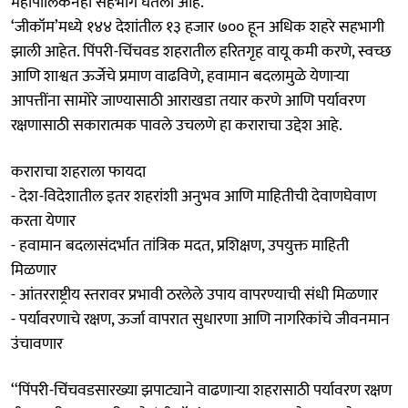
महापालिकेनेही सहभाग घेतला आहे.
‘जीकॉम’मध्ये १४४ देशांतील १३ हजार ७०० हून अधिक शहरे सहभागी
झाली आहेत. पिंपरी-चिंचवड शहरातील हरितगृह वायू कमी करणे, स्वच्छ
आणि शाश्वत ऊर्जेचे प्रमाण वाढविणे, हवामान बदलामुळे येणाऱ्या
आपत्तींना सामोरे जाण्यासाठी आराखडा तयार करणे आणि पर्यावरण
रक्षणासाठी सकारात्मक पावले उचलणे हा कराराचा उद्देश आहे.
कराराचा शहराला फायदा
- देश-विदेशातील इतर शहरांशी अनुभव आणि माहितीची देवाणघेवाण
करता येणार
- हवामान बदलासंदर्भात तांत्रिक मदत, प्रशिक्षण, उपयुक्त माहिती
मिळणार
- आंतरराष्ट्रीय स्तरावर प्रभावी ठरलेले उपाय वापरण्याची संधी मिळणार
- पर्यावरणाचे रक्षण, ऊर्जा वापरात सुधारणा आणि नागरिकांचे जीवनमान
उंचावणार
‘‘पिंपरी-चिंचवडसारख्या झपाट्याने वाढणाऱ्या शहरासाठी पर्यावरण रक्षण