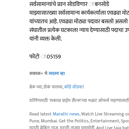
सर्वसामान्यांचे प्रश्‍न सोडविणार ः बनसोडे
माझ्यासारख्या सर्वसामान्य कार्यकर्त्याला एवढ्या 
यांच्यातच आहे. एवढ्या मोठ्या पदावर बसलो असलो तर
संघातील प्रत्येक घटकाला न्याय देण्यासाठी पदाचा 
यांनी व्यक्त केली.
फोटो ः 05159
सकाळ+ चे
सदस्य व्हा
ब्रेक घ्या, डोकं चालवा,
कोडे सोडवा
!
शॉपिंगसाठी 'सकाळ प्राईम डील्स'च्या भन्नाट ऑफर्स पाहण्यासा
Read latest
Marathi news
, Watch Live Streaming o
Pune, Mumbai. Get the Politics, Entertainment, Sports
मराठी ब्रेकिंग न्यूज, मराठी ताज्या घडामोडी. And Live t