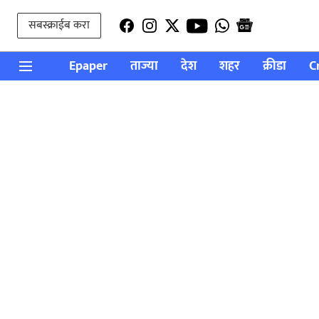
सबस्क्राईब करा
Epaper
ताज्या
देश
शहर
क्रीडा
C