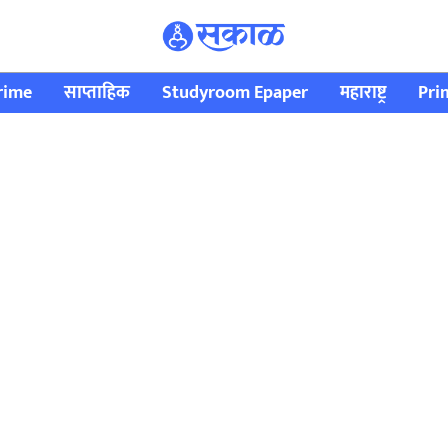
rime
साप्ताहिक
Studyroom Epaper
महाराष्ट्र
Pri