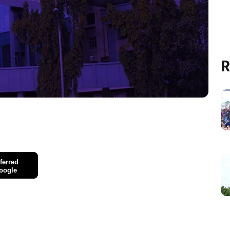
R
ferred
oogle