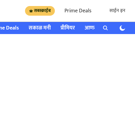
Prime Deals
साईन इन
सबस्क्राईब
me Deals
सकाळ मनी
प्रीमियर
आणखी
राशी भविष्य