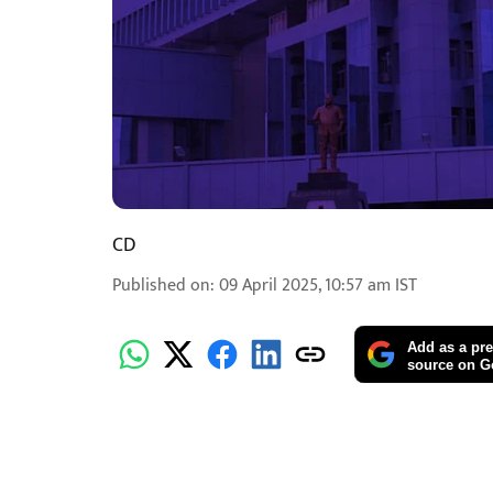
CD
Published on
:
09 April 2025, 10:57 am
IST
Add as a pre
source on G