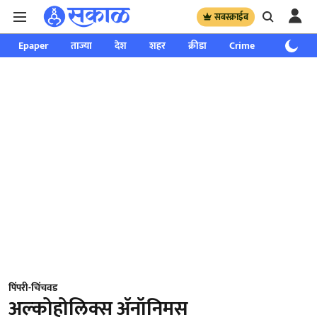
सबस्क्राईब
Epaper
ताज्या
देश
शहर
क्रीडा
Crime
साप्ताहिक
पिंपरी-चिंचवड
अल्‍कोहोलिक्स ॲनॉनिमस