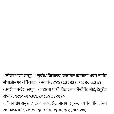
- जीवनआशा समूह ः सुबोध विद्यालय, कामगार कल्याण भवन समोर,
संभाजीनगर - चिंचवड ः संपर्क : ८४४६७३२३३३, ९८२३०५०३७१
- आशेचा संदेश समूह ः महात्मा गांधी विद्यालय कॉन्टोमेंट बोर्ड, देहूरोड
संपर्क : ९८९०५५०३६९, ८०८७५७६१५१०
- जीवनदीप समूह ः लोणावळा, सेंट जोसेफ स्कूल, जयचंद चौक, रेल्वे
स्थानकासमोर, संपर्क - ९६७३७६७९७४, ९८२३०६४२०१