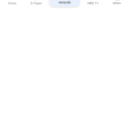
सबस्क्राईब
Home
E-Paper
लाईव्ह TV
सकाळ+
⌄
Marathi News
⌄
About Esakal
⌄
Digital Products
⌄
Sakal Programs
⌄
Print Products