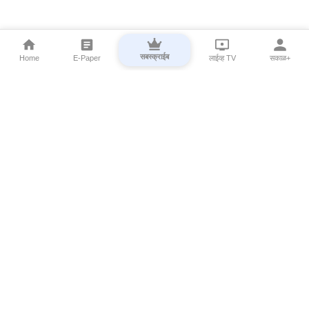
सबस्क्राईब
Home
E-Paper
लाईव्ह TV
सकाळ+
⌄
Marathi News
⌄
About Esakal
⌄
Digital Products
⌄
Sakal Programs