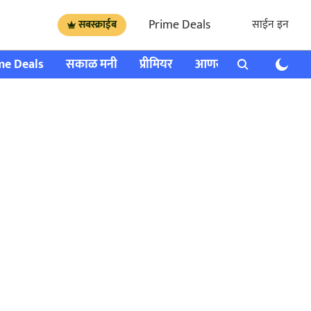
Prime Deals
साईन इन
सबस्क्राईब
me Deals
सकाळ मनी
प्रीमियर
आणखी
राशी भविष्य