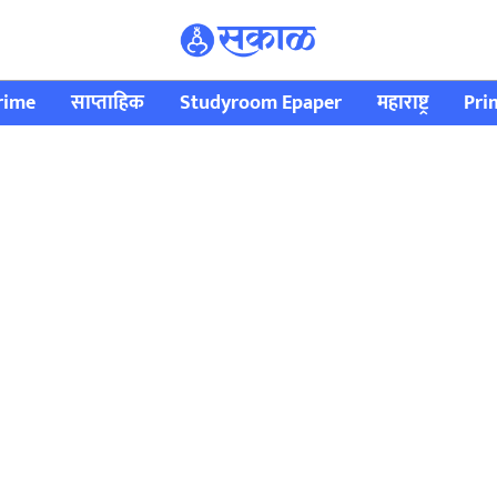
rime
साप्ताहिक
Studyroom Epaper
महाराष्ट्र
Pri