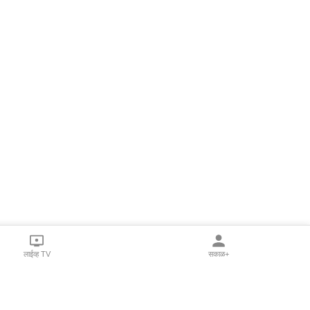
लाईव्ह TV
सकाळ+