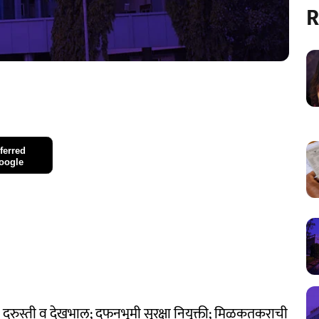
R
ferred
oogle
ी दुरुस्ती व देखभाल; दफनभूमी सुरक्षा नियुक्ती; मिळकतकराची