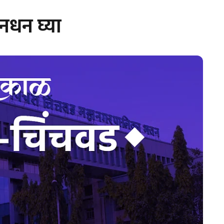
नधन घ्या