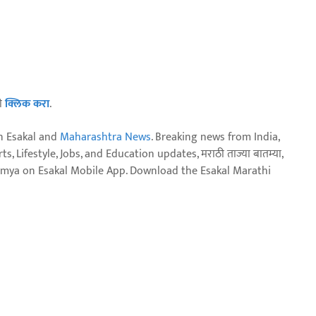
ठी
क्लिक करा
.
n Esakal and
Maharashtra News
. Breaking news from India,
, Lifestyle, Jobs, and Education updates, मराठी ताज्या बातम्या,
aja batmya on Esakal Mobile App. Download the Esakal Marathi