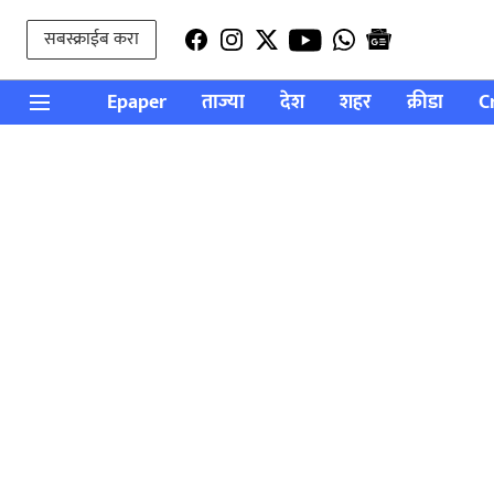
सबस्क्राईब करा
Epaper
ताज्या
देश
शहर
क्रीडा
C