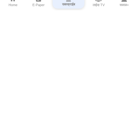
सबस्क्राईब
Home
E-Paper
लाईव्ह TV
सकाळ+
⌄
Marathi News
⌄
About Esakal
⌄
Digital Products
⌄
Sakal Programs
⌄
Print Products