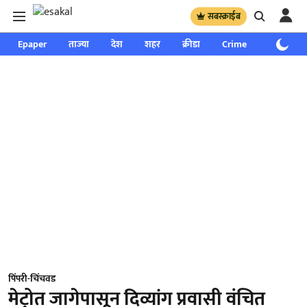
सबस्क्राईब
Epaper
ताज्या
देश
शहर
क्रीडा
Crime
साप्ताहिक
पिंपरी-चिंचवड
मेट्रोत जागेपासून दिव्यांग प्रवासी वंचित