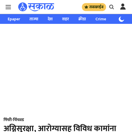
सबस्क्राईब
Epaper
ताज्या
देश
शहर
क्रीडा
Crime
साप्ताहिक
पिंपरी-चिंचवड
अग्निसुरक्षा, आरोग्यासह विविध कामांना