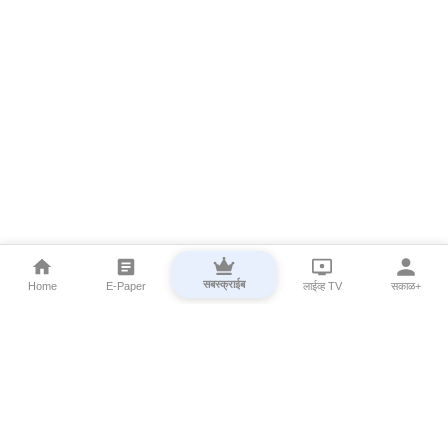
सबस्क्राईब
Home
E-Paper
लाईव्ह TV
सकाळ+