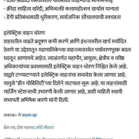
- दिघी-आळंदी रस्त्यावरील पावसाळी वाहिन्यांची साफसफाई
- क्रीडा साहित्य खरेदी, अभिव्यक्ती कलामहोत्सव खर्चास मान्यता
- डेंगी प्रतिबंधासाठी धुरीकरण, सार्वजनिक शौचालयाची स्वच्छता
इलेक्ट्रिक वाहन धोरण
शहरातील वाढते प्रदूषण कमी करणे आणि इंधनावरील खर्च मर्यादित
ठेवणे या उद्देशातून महापालिकेच्या वाहनव्यवस्थेत पर्यावरणपूरक बदल
घडवून आणायचे आहेत. त्याअंतर्गत महापौर, आयुक्त, क्षेत्रीय व वरिष्ठ
अधिकाऱ्यांच्या प्रवासासाठी इलेक्ट्रिक वाहन धोरण निश्चित केले आहे.
याद्वारे टप्प्याटप्प्याने इलेक्ट्रिक वाहनांचा समावेश केला जाणार आहे.
यामुळे ‘ग्रीन मोबिलिटी’च्या दिशेने वाटचाल सुरू आहे. या वाहनांसाठी
चार्जिंग स्टेशन्सची उभारणी केली जाणार आहे, अशी माहिती स्थायी
सभापती अभिषेक बारणे यांनी दिली.
सकाळ+ चे
सदस्य व्हा
ब्रेक घ्या, डोकं चालवा,
कोडे सोडवा
!