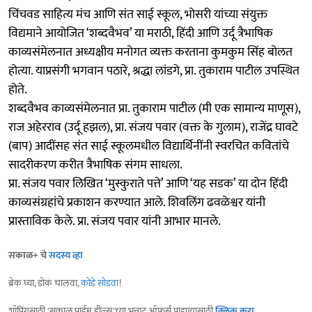
चिंचवड साहित्य मंच आणि संत साई स्कूल, भोसरी यांच्या संयुक्त
विद्यमाने आयोजित ‘शब्दवैभव’ या मराठी, हिंदी आणि उर्दू त्रैभाषिक
काव्यसंमेलनात अध्यक्षीय मनोगत व्यक्त करताना कुमकुम सिंह बोलत
होत्या. याप्रसंगी भगवान पठारे, श्रद्धा लांडगे, प्रा. तुकाराम पाटील उपस्थित
होते.
शब्दवैभव काव्यसंमेलनात प्रा. तुकाराम पाटील (मी एक सामान्य माणूस),
राज अहेरराव (उर्दू हझल), प्रा. संजय पवार (वक्त के गुलाम), राजेंद्र घावटे
(बाप) आदींसह संत साई स्कूलमधील विद्यार्थिनींनी स्वरचित कवितांचे
सादरीकरण करीत त्रैभाषिक संगम साधला.
प्रा. संजय पवार लिखित ‘मुस्कुराते पत्ते’ आणि ‘यह सडक’ या दोन हिंदी
काव्यसंग्रहांचे प्रकाशन करण्यात आले. शिवलिंग ढवळेश्वर यांनी
प्रास्ताविक केले. प्रा. संजय पवार यांनी आभार मानले.
सकाळ+ चे
सदस्य व्हा
ब्रेक घ्या, डोकं चालवा,
कोडे सोडवा
!
शॉपिंगसाठी 'सकाळ प्राईम डील्स'च्या भन्नाट ऑफर्स पाहण्यासाठी
क्लिक करा
.