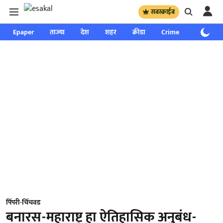
सबस्क्राईब
Epaper
ताज्या
देश
शहर
क्रीडा
Crime
साप्ताहिक
पिंपरी-चिंचवड
बनारस-महाराष्ट्र हा ऐतिहासिक अनुबंध-