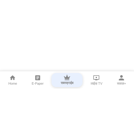
सबस्क्राईब
Home
E-Paper
लाईव्ह TV
सकाळ+