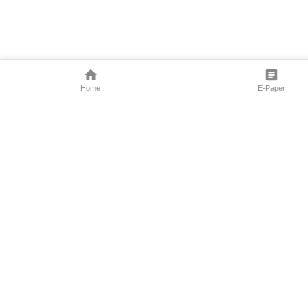
Home
E-Paper
Follow Us
Marathi News
Maharashtra N