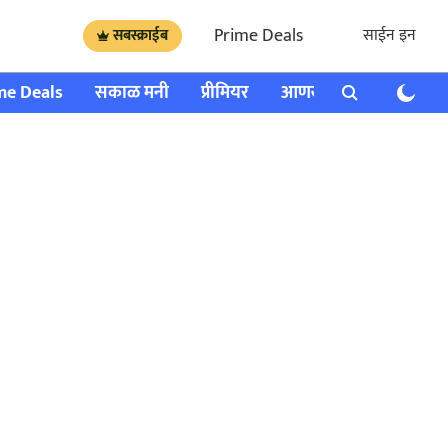
Prime Deals
साईन इन
सबस्क्राईब
me Deals
सकाळ मनी
प्रीमियर
आणखी
राशी भविष्य