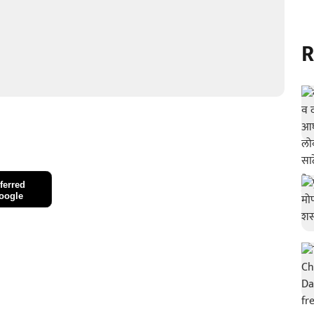
R
ferred
oogle