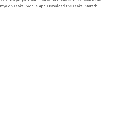
, Lifestyle, Jobs, and Education updates, मराठी ताज्या बातम्या,
aja batmya on Esakal Mobile App. Download the Esakal Marathi