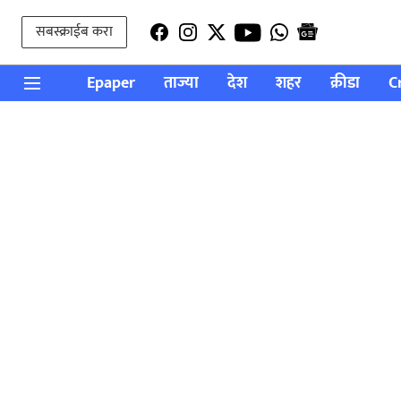
सबस्क्राईब करा
Epaper
ताज्या
देश
शहर
क्रीडा
C