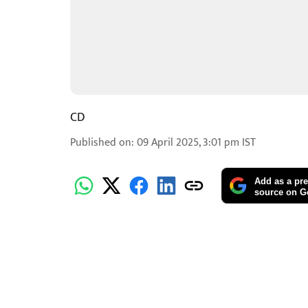
CD
Published on
:
09 April 2025, 3:01 pm
IST
Add as a pre
source on G