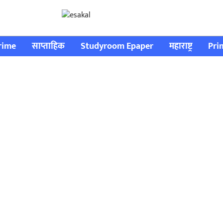
rime
साप्ताहिक
Studyroom Epaper
महाराष्ट्र
Pri