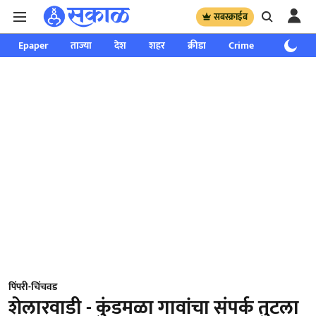
सबस्क्राईब
Epaper
ताज्या
देश
शहर
क्रीडा
Crime
साप्ताहिक
पिंपरी-चिंचवड
शेलारवाडी - कुंडमळा गावांचा संपर्क तुटला