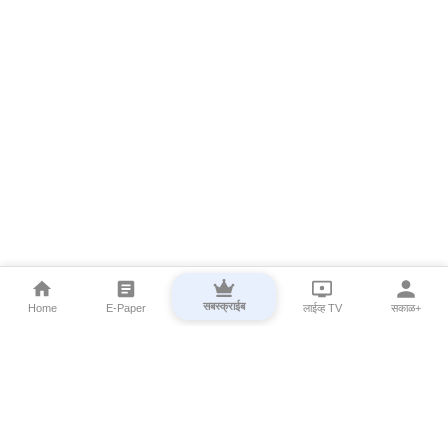
सबस्क्राईब
Home
E-Paper
लाईव्ह TV
सकाळ+