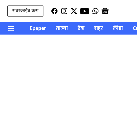
सबस्क्राईब करा
Epaper
ताज्या
देश
शहर
क्रीडा
C