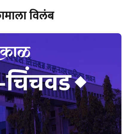
कामाला विलंब