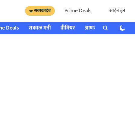
Prime Deals
साईन इन
सबस्क्राईब
me Deals
सकाळ मनी
प्रीमियर
आणखी
राशी भविष्य