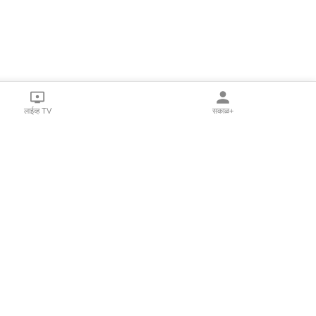
लाईव्ह TV
सकाळ+