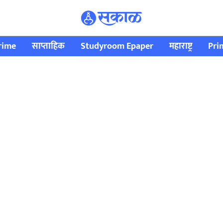
rime
साप्ताहिक
Studyroom Epaper
महाराष्ट्र
Pri