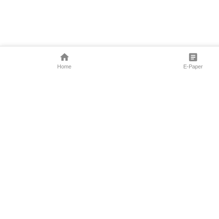
Home
E-Paper
Follow Us
Marathi News
Maharashtra N