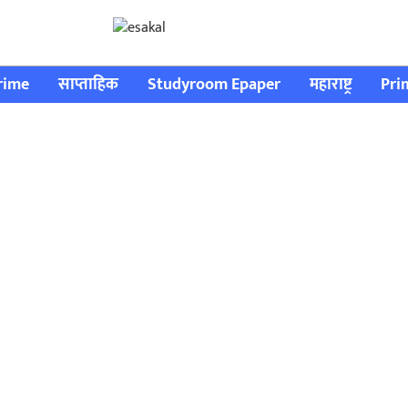
rime
साप्ताहिक
Studyroom Epaper
महाराष्ट्र
Pri