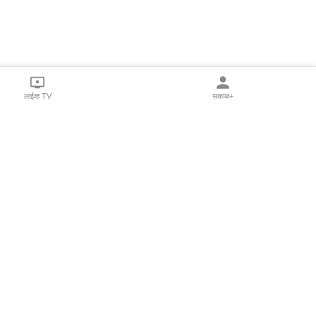
लाईव्ह TV
सकाळ+
l Programs
Print Products
Sakal Saptahik