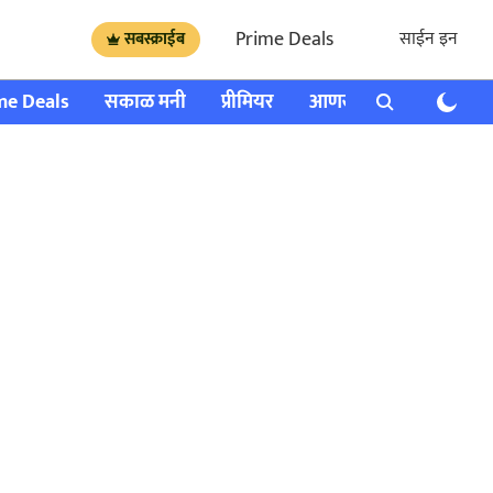
Prime Deals
साईन इन
सबस्क्राईब
me Deals
सकाळ मनी
प्रीमियर
आणखी
राशी भविष्य