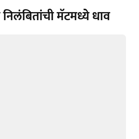
िलंबितांची मॅटमध्ये धाव