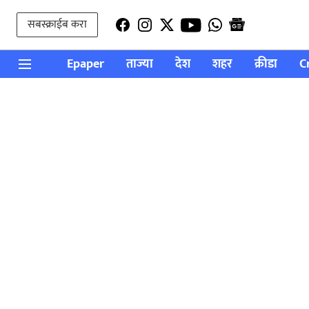
सबस्क्राईब करा
Epaper
ताज्या
देश
शहर
क्रीडा
C