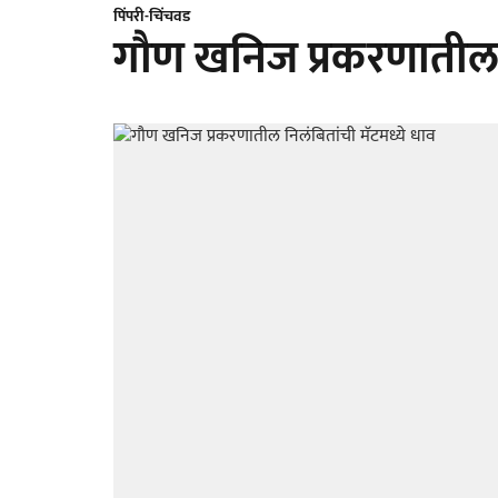
पिंपरी-चिंचवड
गौण खनिज प्रकरणातील न