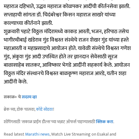
महाराज दहिभाते, उद्धव महाराज कोळपकर आदींची कीर्तनसेवा झाली.
सप्ताहाची सांगता डॉ. चिदंबरेश्वर किसन महाराज साखरे यांच्या
काल्याच्या कीर्तनाने झाली.
शुक्रवारी पहाटे विठ्ठल मंदिरामध्ये काकड आरती, भजन, हरिपाठ तसेच
भागीरथीबाई खंडेराव गुंड विश्वस्त संस्थेचे राजन शेखर गुंड यांच्या हस्ते
महाआरती व महाप्रसादाचे आयोजन होते. यावेळी संस्थेचे विश्वस्त गणेश
गुंड, अंकुश गुंड आदी उपस्थित होते तर ज्ञानदान सेवेसाठी सूरज
बाळासाहेब सातकर, आविष्कार भेगडे आदींनी सहकार्य केले. आयोजन
विठ्ठल मंदिर संस्थानचे विश्वस्त बाळकृष्ण महाराज आरडे, यतीन शहा
आदींनी केले.
सकाळ+ चे
सदस्य व्हा
ब्रेक घ्या, डोकं चालवा,
कोडे सोडवा
!
शॉपिंगसाठी 'सकाळ प्राईम डील्स'च्या भन्नाट ऑफर्स पाहण्यासाठी
क्लिक करा
.
Read latest
Marathi news
, Watch Live Streaming on Esakal and