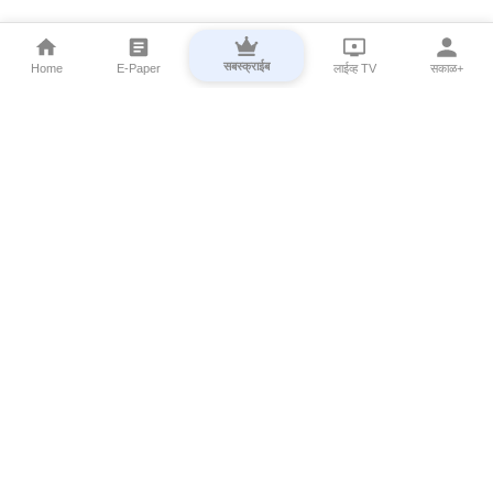
सबस्क्राईब
Home
E-Paper
लाईव्ह TV
सकाळ+
⌄
Marathi News
⌄
About Esakal
⌄
Digital Products
⌄
Sakal Programs
⌄
Print Products