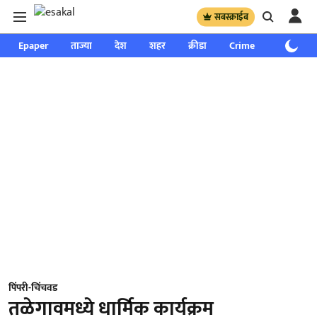
सबस्क्राईब
Epaper
ताज्या
देश
शहर
क्रीडा
Crime
साप्ताहिक
पिंपरी-चिंचवड
तळेगावमध्ये धार्मिक कार्यक्रम