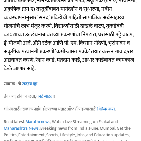
जातीचे प्रमाणपत्र, नॉन-क्रीमीलेअर प्रमाणपत्र, अकृषिक (एन ए) परवानगी,
अकृषिक (एन ए) तरतुदींबाबत मार्गदर्शन व सुधारणा, नवीन
व्यवस्थापनानुसार ‘सनद’ प्रक्रियेची माहिती सामाजिक अर्थसाहाय्य
योजनांचे लाभ मंजूर करणे, विद्यार्थ्यांसाठी दाखले वाटप, तुकडेबंदी
कायद्याच्या उल्लंघनाबाबतच्या प्रकरणांचा निपटारा, घरांसाठी पट्टे वाटप,
ई-मोजणी अर्ज, ॲग्री स्टॅक आणि पी. एम. किसान नोंदणी, भूसंपादन व
अकृषिक परवानगी प्रकरणी ‘कमी-जास्त पत्रके’ तयार करून गाव दप्तर
अद्ययावत करणे, रेशन कार्ड, मतदान कार्ड, आधार कार्डबाबत कामकाज
केले जाणार आहे.
सकाळ+ चे
सदस्य व्हा
ब्रेक घ्या, डोकं चालवा,
कोडे सोडवा
!
शॉपिंगसाठी 'सकाळ प्राईम डील्स'च्या भन्नाट ऑफर्स पाहण्यासाठी
क्लिक करा
.
Read latest
Marathi news
, Watch Live Streaming on Esakal and
Maharashtra News
. Breaking news from India, Pune, Mumbai. Get the
Politics, Entertainment, Sports, Lifestyle, Jobs, and Education updates,