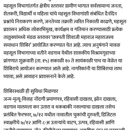
महसूल विभागांतर्गत क्षेत्रीय स्तरावर ग्रामीण भागात सर्वसामान्य जनता,
शेतकरी, विद्यार्थी व महिला यांचे महसूल विभागांशी संबंधित दैनंदिन
प्रश्नांचे निराकरण करणे, जनतेच्या तक्रारी त्वरित निकाली काढणे, महसूल
प्रशासन अधिक लोकाभिमुख, कार्यक्षम व गतिमान करण्यासाठी प्रत्येक
तालुक्यांमध्ये मंडळ स्तरावर ‘छत्रपती शिवाजी महाराज महाराजस्व
समाधान शिबिर’ आयोजित करण्यात येत आहे. त्याच अनुषंगाने मावळ
महसूल विभागाच्या वतीने वडगाव येथील शासकीय विश्रामगृहाच्या
प्रांगणात शुक्रवारी (ता. १५) सकाळी १० ते सायंकाळी पाच या वेळेत या
शिबिराचे आयोजन करण्यात आले आहे. नागरिकांनी या शिबिराचा लाभ
घ्यावा, असे आवाहन प्रशासनाने केले आहे.
शिबिरस्थळी ही सुविधा मिळणार
जन्म-मृत्यू-विवाह नोंदणी प्रमाणपत्र, रहिवासी दाखला, झोन दाखला,
वडगाव मालमत्ता कर उतारा व थकबाकी नसल्याचा दाखला तसेच
प्रलंबित फेरफार, ७/१२ मधील नावातील चुकांची दुरुस्ती, डिजिटल
स्वाक्षरीचे ७/१२ आणि ८-अ उताऱ्यांचे वाटप, उत्पत्र, रहिवासी आणि