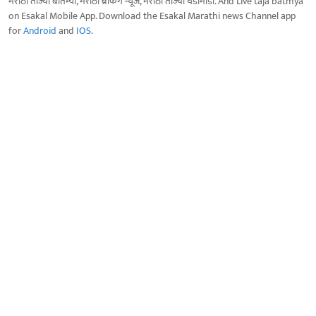
मराठी ताज्या बातम्या, मराठी ब्रेकिंग न्यूज, मराठी ताज्या घडामोडी. And Live taja batmya
on Esakal Mobile App. Download the Esakal Marathi news Channel app
for
Android
and
IOS
.