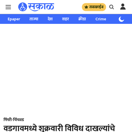
सबस्क्राईब
Epaper
ताज्या
देश
शहर
क्रीडा
Crime
साप्ताहिक
पिंपरी-चिंचवड
वडगावमध्ये शुक्रवारी विविध दाखल्यांचे