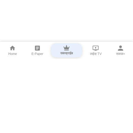
सबस्क्राईब
Home
E-Paper
लाईव्ह TV
सकाळ+
⌄
Marathi News
⌄
About Esakal