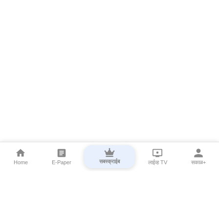
सबस्क्राईब
Home
E-Paper
लाईव्ह TV
सकाळ+