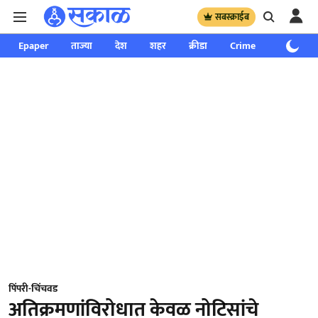
सबस्क्राईब
Epaper
ताज्या
देश
शहर
क्रीडा
Crime
साप्ताहिक
पिंपरी-चिंचवड
अतिक्रमणांविरोधात केवळ नोटिसांचे