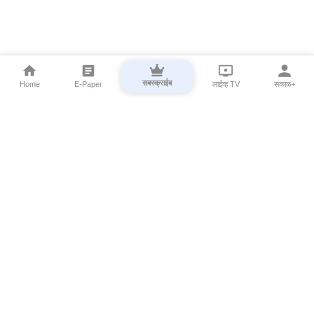
सबस्क्राईब
Home
E-Paper
लाईव्ह TV
सकाळ+
⌄
Marathi News
⌄
About Esakal
⌄
Digital Products