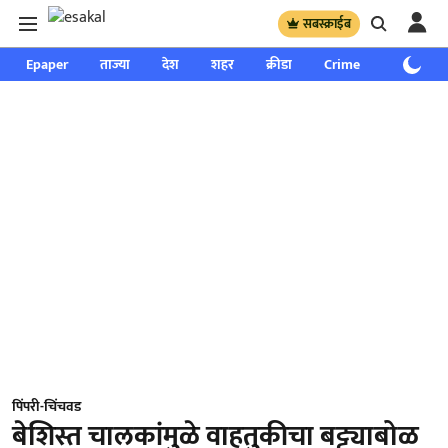
सबस्क्राईब
Epaper
ताज्या
देश
शहर
क्रीडा
Crime
साप्ताहिक
पिंपरी-चिंचवड
बेशिस्त चालकांमुळे वाहतुकीचा बट्ट्याबोळ