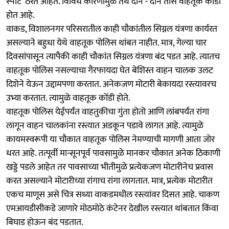
स्पॉट’ ठरत आहेत. विविध कारणांमुळे तेथे दोन - दोन तास वाहतूक कोंडी
होत आहे.
वाकड, विशालनगर परिसरातील काही चौकांतील सिग्नल यंत्रणा कार्यरत
असल्याने बहुधा येथे वाहतूक पोलिस थांबत नाहीत. मात्र, गेल्या चार
दिवसांपासून त्यापैकी काही चौकांत सिग्नल यंत्रणा बंद पडत आहे. त्यातच
वाहतूक पोलिस नसल्याचा गैरफायदा घेत बेशिस्त वाहन चालक उलट
दिशेने येऊन उद्दामपणा करतात. अनेकजण मोटारी बेकायदा रस्त्यावरच
उभ्या करतात. त्यामुळे वाहतूक कोंडी होते.
वाहतूक पोलिस येईपर्यंत वाहतुकीचा गुंता होतो आणि लांबपर्यंत रांगा
लागून वाहन चालकांना रस्त्यात अडकून पडावे लागत आहे. त्यामुळे
कायमस्वरूपी या चौकात वाहतूक पोलिस नेमण्याची मागणी आता जोर
धरत आहे. तत्पूर्वी मान्सूनपूर्व पावसामुळे मानकर चौकात अनेक ठिकाणी
खड्डे पडले आहेत तर पावसाच्या भीतीमुळे प्रत्येकजण मोटारीनेच प्रवास
करत असल्याने मोटारीच्या रांगाच रांगा लागतात. मात्र, प्रत्येक मोटारीत
एकच माणूस असे चित्र सध्या वाकडमधील रस्त्यांवर दिसत आहे. चाकण
एमआयडीसीकडे जाणारे मोठमोठे कंटेनर देखील रस्त्यात थांबतात किंवा
बिघाड होऊन बंद पडतात.