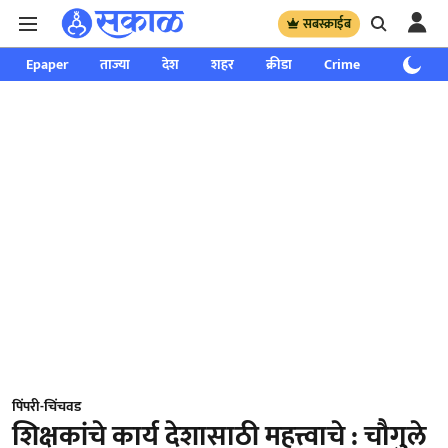
सबस्क्राईब
Epaper
ताज्या
देश
शहर
क्रीडा
Crime
साप्ताहिक
पिंपरी-चिंचवड
शिक्षकांचे कार्य देशासाठी महत्त्वाचे : चौगुले