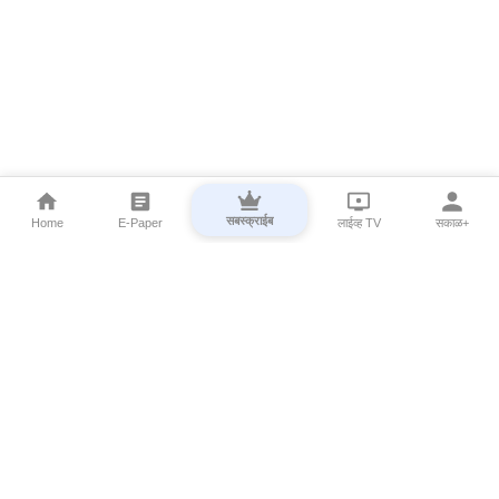
सबस्क्राईब
Home
E-Paper
लाईव्ह TV
सकाळ+
⌄
Marathi News