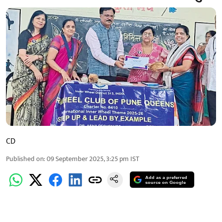
CD
Published on
:
09 September 2025, 3:25 pm
IST
Add as a preferred
source on Google