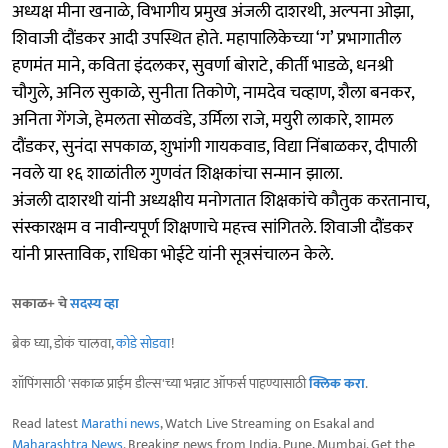
अध्यक्ष मीना खनाळे, विभागीय प्रमुख अंजली दाशरथी, अल्पना ओझा,
शिवाजी दौंडकर आदी उपस्थित होते. महापालिकेच्या ‘ग’ प्रभागातील
हणमंत माने, कविता इंदलकर, सुवर्णा बोराटे, कीर्ती भाडळे, धनश्री
चौगुले, अनिल सुकाळे, सुनीता तिकोणे, नामदेव चव्हाण, शैला बनकर,
अनिता गेंगजे, हेमलता सोळवंडे, उर्मिला राजे, मयुरी लाकारे, शामल
दौंडकर, सुनंदा सपकाळ, शुभांगी गायकवाड, विद्या निंबाळकर, दीपाली
नवले या १६ शाळांतील गुणवंत शिक्षकांचा सन्मान झाला.
अंजली दाशरथी यांनी अध्यक्षीय मनोगतात शिक्षकांचे कौतुक करतानाच,
संस्कारक्षम व नावीन्यपूर्ण शिक्षणाचे महत्त्व सांगितले‌. शिवाजी दौंडकर
यांनी प्रास्ताविक, राधिका भोईटे यांनी सूत्रसंचालन केले.
सकाळ+ चे
सदस्य व्हा
ब्रेक घ्या, डोकं चालवा,
कोडे सोडवा
!
शॉपिंगसाठी 'सकाळ प्राईम डील्स'च्या भन्नाट ऑफर्स पाहण्यासाठी
क्लिक करा
.
Read latest
Marathi news
, Watch Live Streaming on Esakal and
Maharashtra News
. Breaking news from India, Pune, Mumbai. Get the