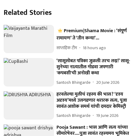
Related Stories
Premium|Shama Movie : ‘संपूर्ण
रामायण’ ते ‘तीन कन्या’...
साप्ताहिक टीम
18 hours ago
‘सासूसोबत पत्रिका जुळली तरच लग्न!’ सासू-
सुनेच्या नात्यातील गोडवा जपणारी
'कपबशी'ची अनोखी कथा
Santosh Bhingarde
20 June 2026
हरवलेल्या मुलीचं रहस्य की भास? ‘दृश्य
अदृश्य’मध्ये उलगडणार थरारक सत्य, पूजा
सावंत-अशोक समर्थ यांची दमदार केमिस्ट्री
Santosh Bhingarde
19 June 2026
Pooja Sawant : भास आणि सत्य यांच्या
सीमारेषेवर....पूजा सावंत रहस्यमय भूमिकेत