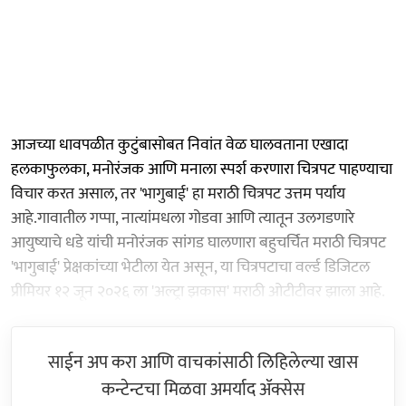
आजच्या धावपळीत कुटुंबासोबत निवांत वेळ घालवताना एखादा
हलकाफुलका, मनोरंजक आणि मनाला स्पर्श करणारा चित्रपट पाहण्याचा
विचार करत असाल, तर 'भागुबाई' हा मराठी चित्रपट उत्तम पर्याय
आहे.गावातील गप्पा, नात्यांमधला गोडवा आणि त्यातून उलगडणारे
आयुष्याचे धडे यांची मनोरंजक सांगड घालणारा बहुचर्चित मराठी चित्रपट
'भागुबाई' प्रेक्षकांच्या भेटीला येत असून, या चित्रपटाचा वर्ल्ड डिजिटल
प्रीमियर १२ जून २०२६ ला 'अल्ट्रा झकास' मराठी ओटीटीवर झाला आहे.
साईन अप करा आणि वाचकांसाठी लिहिलेल्या खास
कन्टेन्टचा मिळवा अमर्याद ॲक्सेस