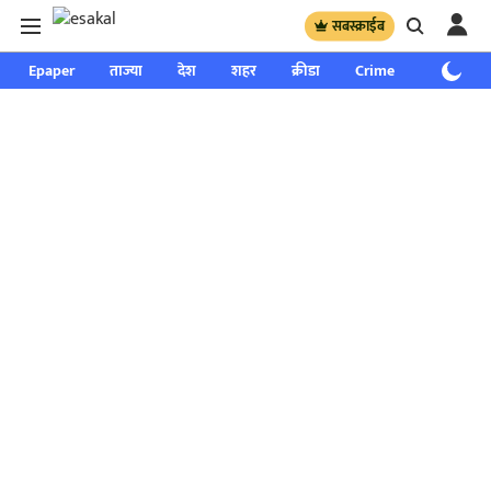
सबस्क्राईब
Epaper
ताज्या
देश
शहर
क्रीडा
Crime
साप्ताहिक