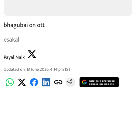
bhagubai on ott
esakal
Payal Naik
Updated on
:
13 June 2026, 4:14 pm
IST
Add as a preferred
source on Google