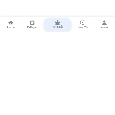
सबस्क्राईब
Home
E-Paper
लाईव्ह TV
सकाळ+
⌄
Marathi News
⌄
About Esakal
⌄
Digital Products
⌄
Sakal Programs