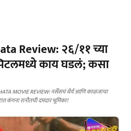
ta Review: २६/११ च्या
स्पिटलमध्ये काय घडलं; कसा
MOVIE REVIEW: नर्सेसचं धैर्य आणि काळजाचा
टात कंगना रानौतची दमदार भूमिका!