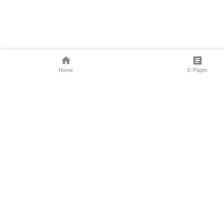
Home
E-Paper
Follow Us
Marathi News