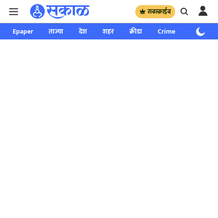
सबस्क्राईब
Epaper
ताज्या
देश
शहर
क्रीडा
Crime
साप्ताहिक