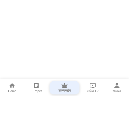
सबस्क्राईब
Home
E-Paper
लाईव्ह TV
सकाळ+