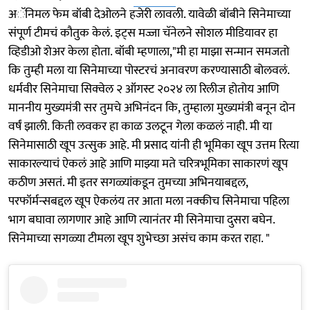
अॅनिमल फेम बॉबी देओलने हजेरी लावली. यावेळी बॉबीने सिनेमाच्या
संपूर्ण टीमचं कौतुक केलं. इट्स मज्जा चॅनेलने सोशल मीडियावर हा
व्हिडीओ शेअर केला होता. बॉबी म्हणाला,"मी हा माझा सन्मान समजतो
कि तुम्ही मला या सिनेमाच्या पोस्टरचं अनावरण करण्यासाठी बोलवलं.
धर्मवीर सिनेमाचा सिक्वेल २ ऑगस्ट २०२४ ला रिलीज होतोय आणि
माननीय मुख्यमंत्री सर तुमचे अभिनंदन कि, तुम्हाला मुख्यमंत्री बनून दोन
वर्षं झाली. किती लवकर हा काळ उलटून गेला कळलं नाही. मी या
सिनेमासाठी खूप उत्सुक आहे. मी प्रसाद यांनी ही भूमिका खूप उत्तम रित्या
साकारल्याचं ऐकलं आहे आणि माझ्या मते चरित्रभूमिका साकारणं खूप
कठीण असतं. मी इतर सगळ्यांकडून तुमच्या अभिनयाबद्दल,
परफॉर्मन्सबद्दल खूप ऐकलंय तर आता मला नक्कीच सिनेमाचा पहिला
भाग बघावा लागणार आहे आणि त्यानंतर मी सिनेमाचा दुसरा बघेन.
सिनेमाच्या सगळ्या टीमला खूप शुभेच्छा असंच काम करत राहा. "