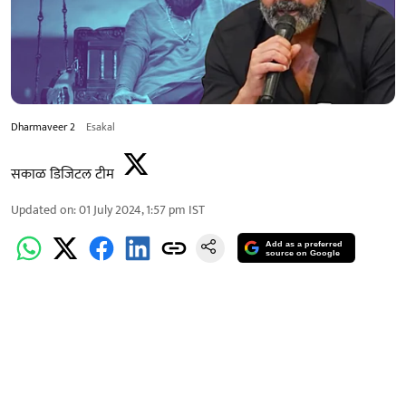
Dharmaveer 2
Esakal
सकाळ डिजिटल टीम
Updated on
:
01 July 2024, 1:57 pm
IST
Add as a preferred
source on Google