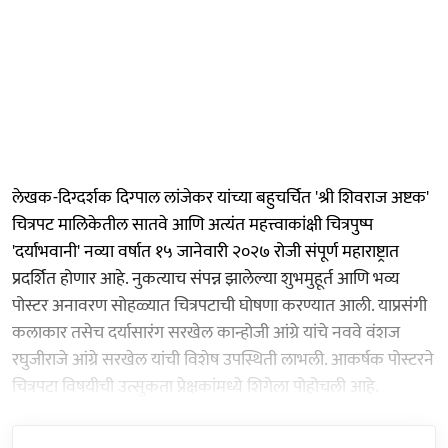
लेखक-दिग्दर्शक दिग्पाल लांजेकर यांच्या बहुचर्चित 'श्री शिवराज अष्टक'
चित्रपट मालिकेतील सातवे आणि अत्यंत महत्त्वाकांक्षी चित्रपुष्प
'दर्याभवानी' नव्या वर्षात १५ जानेवारी २०२७ रोजी संपूर्ण महाराष्ट्रात
प्रदर्शित होणार आहे. नुकत्याच संपन्न झालेल्या शुभमुहूर्त आणि भव्य
पोस्टर अनावरण सोहळ्यात चित्रपटाची घोषणा करण्यात आली. याप्रसंगी
कलाकार तसेच दर्यासारंग सरखेल कान्होजी आंग्रे यांचे नववे वंशज
रघुजीराजे आंग्रे सरखेल यांची विशेष उपस्थिती लाभली. आकर्षक पोस्टरने
चित्रपटा विषयीची उत्सुकता प्रेक्षकांमध्ये शिगेला पोहोचली आहे.