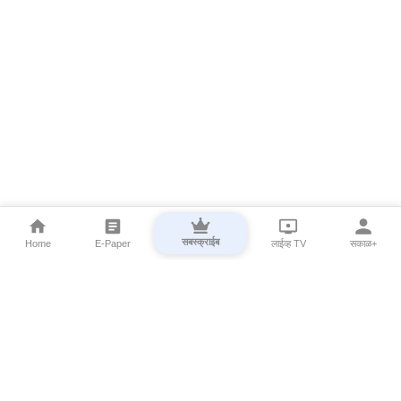
सबस्क्राईब
Home
E-Paper
लाईव्ह TV
सकाळ+