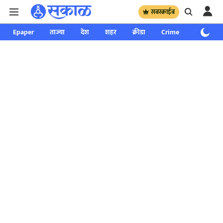
सबस्क्राईब
Epaper
ताज्या
देश
शहर
क्रीडा
Crime
साप्ताहिक