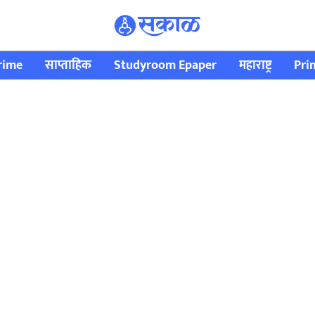
rime
साप्ताहिक
Studyroom Epaper
महाराष्ट्र
Pri