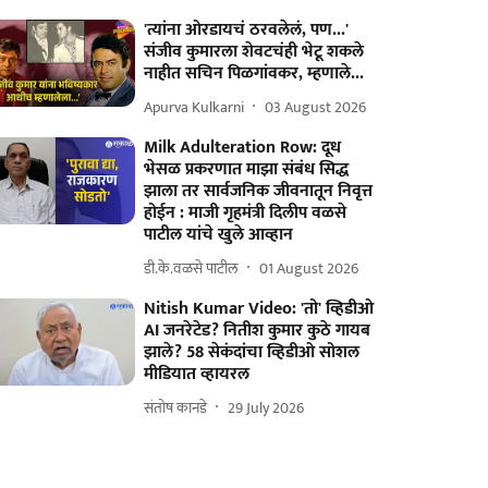
'त्यांना ओरडायचं ठरवलेलं, पण...'
संजीव कुमारला शेवटचंही भेटू शकले
नाहीत सचिन पिळगांवकर, म्हणाले...
Apurva Kulkarni
03 August 2026
Milk Adulteration Row: दूध
भेसळ प्रकरणात माझा संबंध सिद्ध
झाला तर सार्वजनिक जीवनातून निवृत्त
होईन : माजी गृहमंत्री दिलीप वळसे
पाटील यांचे खुले आव्हान
डी.के.वळसे पाटील
01 August 2026
Nitish Kumar Video: 'तो' व्हिडीओ
AI जनरेटेड? नितीश कुमार कुठे गायब
झाले? 58 सेकंदांचा व्हिडीओ सोशल
मीडियात व्हायरल
संतोष कानडे
29 July 2026