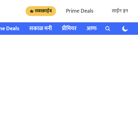
Prime Deals
साईन इन
सबस्क्राईब
me Deals
सकाळ मनी
प्रीमियर
आणखी
राशी भविष्य