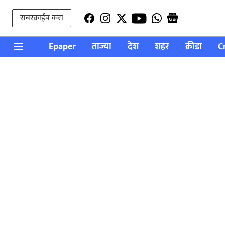
सबस्क्राईब करा
Epaper
ताज्या
देश
शहर
क्रीडा
C