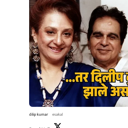
dilip kumar
esakal