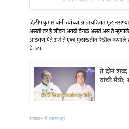
A post shared by Saira Banu Khan 
दिलीप कुमार यांनी त्यांच्या आत्मचरित्रात मूल नसण
असती तर हे जीवन अगदी वेगळं असतं असं ते म्हणाले
आठवण येते असं ते एका मुलाखतीत देखील म्हणाले हो
घेतला.
ते दोन शब्
यांची मैत्री
सकाळ+ चे
सदस्य व्हा