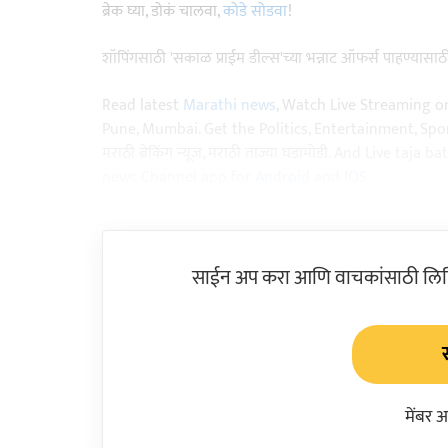
ब्रेक घ्या, डोकं चालवा,
कोडे सोडवा
!
शॉपिंगसाठी 'सकाळ प्राईम डील्स'च्या भन्नाट ऑफर्स पाहण्यासा
Read latest
Marathi news
, Watch Live Streaming o
Pune, Mumbai. Get the Politics, Entertainment, Sports
मराठी ब्रेकिंग न्यूज, मराठी ताज्या घडामोडी. And Live t
news Channel app for
Android
and
IOS
.
साईन अप करा आणि वाचकांसाठी लिहिल
मेंबर 