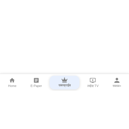
सबस्क्राईब
Home
E-Paper
लाईव्ह TV
सकाळ+