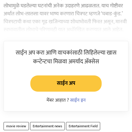
लोभामुळे घडलेल्या घटनांची अनेक उदाहरणे आढळतात. याच गोष्टीवर
अर्थात लोभ-लालसा यावर भाष्य करणारा चित्रपट म्हणजे ‘घबाड-कुंड.’
चित्रपटाची कथा एका गूढ खजिन्याच्या शोधाभोवती फिरत असून, मानवी
स्वभावातील लोभाचे परिणामही यात अधोरेखित करण्यात आले आहेत.
साईन अप करा आणि वाचकांसाठी लिहिलेल्या खास
कन्टेन्टचा मिळवा अमर्याद ॲक्सेस
साईन अप
मेंबर आहात ?
साईन इन
movie review
Entertainment news
Entertainment Field