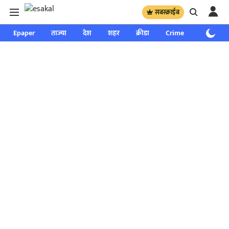
सबस्क्राईब
Epaper
ताज्या
देश
शहर
क्रीडा
Crime
साप्ताहिक