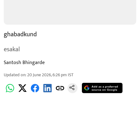
ghabadkund
esakal
Santosh Bhingarde
Updated on
:
20 June 2026, 6:26 pm
IST
Add as a preferred
source on Google