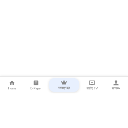
सबस्क्राईब
Home
E-Paper
लाईव्ह TV
सकाळ+