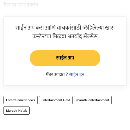
येण्यास सज्ज झालंय.
साईन अप करा आणि वाचकांसाठी लिहिलेल्या खास
कन्टेन्टचा मिळवा अमर्याद ॲक्सेस
साईन अप
मेंबर आहात ?
साईन इन
Entertainment news
Entertainment Field
marathi entertainment
Marathi Natak