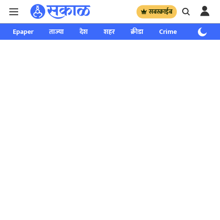
सबस्क्राईब
Epaper
ताज्या
देश
शहर
क्रीडा
Crime
साप्ताहिक