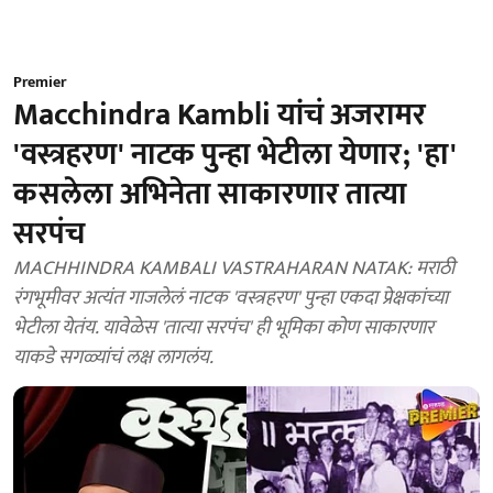
Premier
Macchindra Kambli यांचं अजरामर
'वस्त्रहरण' नाटक पुन्हा भेटीला येणार; 'हा'
कसलेला अभिनेता साकारणार तात्या
सरपंच
MACHHINDRA KAMBALI VASTRAHARAN NATAK: मराठी
रंगभूमीवर अत्यंत गाजलेलं नाटक 'वस्त्रहरण' पुन्हा एकदा प्रेक्षकांच्या
भेटीला येतंय. यावेळेस 'तात्या सरपंच' ही भूमिका कोण साकारणार
याकडे सगळ्यांचं लक्ष लागलंय.