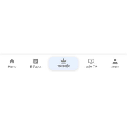
सबस्क्राईब
Home
E-Paper
लाईव्ह TV
सकाळ+
⌄
Marathi News