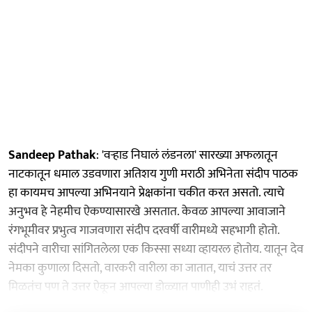
Sandeep Pathak
: 'वऱ्हाड निघालं लंडनला' सारख्या अफलातून
नाटकातून धमाल उडवणारा अतिशय गुणी मराठी अभिनेता संदीप पाठक
हा कायमच आपल्या अभिनयाने प्रेक्षकांना चकीत करत असतो. त्याचे
अनुभव हे नेहमीच ऐकण्यासारखे असतात. केवळ आपल्या आवाजाने
रंगभूमीवर प्रभुत्व गाजवणारा संदीप दरवर्षी वारीमध्ये सहभागी होतो.
संदीपने वारीचा सांगितलेला एक किस्सा सध्या व्हायरल होतोय. यातून देव
नेमका कुणाला दिसतो, वारकरी वारीला का जातात, याचं उत्तर तर
मिळतंच पण ते उत्तर ऐकून आपल्या डोळ्यात पाणीही उभं राहतं.