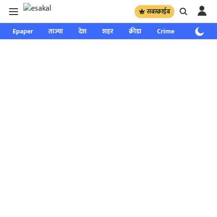
सबस्क्राईब
Epaper
ताज्या
देश
शहर
क्रीडा
Crime
साप्ताहिक