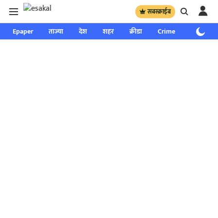
सबस्क्राईब
Epaper
ताज्या
देश
शहर
क्रीडा
Crime
साप्ताहिक