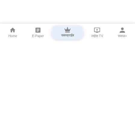
सबस्क्राईब
Home
E-Paper
लाईव्ह TV
सकाळ+
⌄
Marathi News
⌄
About Esakal
⌄
Digital Products