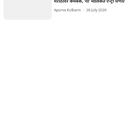
मराठीवर कमबॅक, 'या' मालिकेत एन्ट्री घेणार
Apurva Kulkarni
28 July 2026