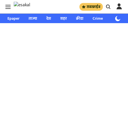
सबस्क्राईब
Epaper
ताज्या
देश
शहर
क्रीडा
Crime
साप्ताहिक