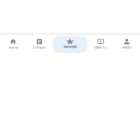
सबस्क्राईब
Home
E-Paper
लाईव्ह TV
सकाळ+
⌄
Marathi News
⌄
About Esakal
⌄
Digital Products