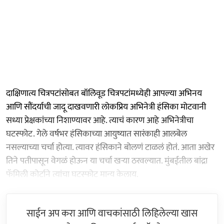
दाक्षिणात्य चित्रपटांसोबत बॉलिवूड चित्रपटांमध्येही आपल्या अभिनय
आणि सौंदर्याची जादू दाखवणारी लोकप्रिय अभिनेत्री हंसिका मोटवानी
सध्या प्रेक्षकांच्या निशाण्यावर आहे. त्याचं कारण आहे अभिनेत्रीचा
घटस्फोट. गेले वर्षभर हंसिकाच्या आयुष्यात सारंकाही आलबेल
नसल्याच्या चर्चा होत्या. त्यावर हंसिकाने बोलणं टाळलं होतं. आता अखेर
तिने पतीपासून वेगळं होऊन या चर्चा खऱ्या ठरवल्यात. मुंबईतील बांद्रा
फॅमिली कोर्टाने त्यांचा घटस्फोट मान्य केलाय.
साईन अप करा आणि वाचकांसाठी लिहिलेल्या खास