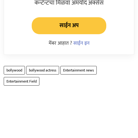
कन्टेन्टचा मिळवा अमर्याद ॲक्सेस
साईन अप
मेंबर आहात ?
साईन इन
bollywood
bollywood actress
Entertainment news
Entertainment Field