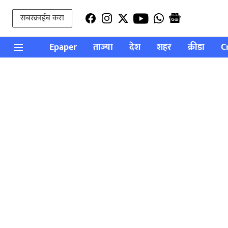
सबस्क्राईब करा
Epaper
ताज्या
देश
शहर
क्रीडा
C