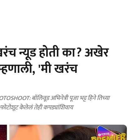
 खरंच न्यूड होती का? अखेर
 म्हणाली, 'मी खरंच
T: बॉलिवूड अभिनेत्री पूजा भट्ट हिने तिच्या
ड फोटोशूट केलेलं तेही कपड्यांशिवाय