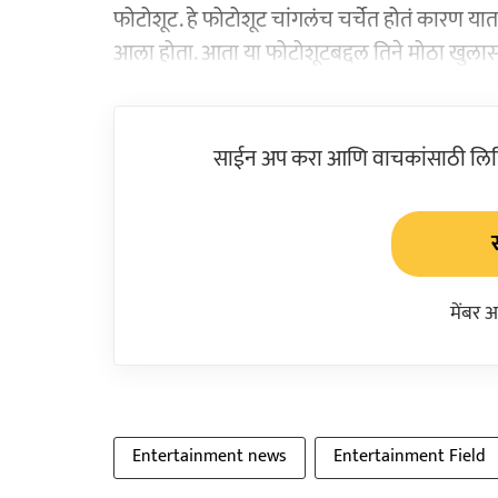
फोटोशूट. हे फोटोशूट चांगलंच चर्चेत होतं कारण यात पू
आला होता. आता या फोटोशूटबद्दल तिने मोठा खुलास
साईन अप करा आणि वाचकांसाठी लिहिल
मेंबर 
Entertainment news
Entertainment Field