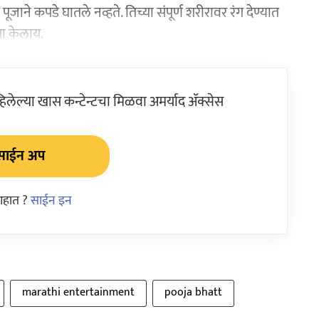
जाने कपडे घातले नव्हते. तिच्या संपूर्ण शरीरावर रंग देण्यात
ा केलाय.
ेल्या खास कन्टेन्टचा मिळवा अमर्याद ॲक्सेस
साईन अप
आहात ?
साईन इन
marathi entertainment
pooja bhatt