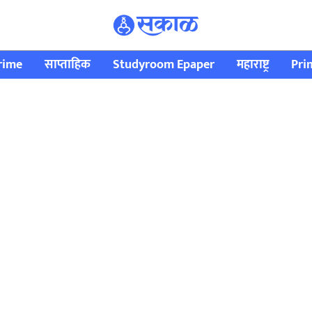
rime
साप्ताहिक
Studyroom Epaper
महाराष्ट्र
Pri