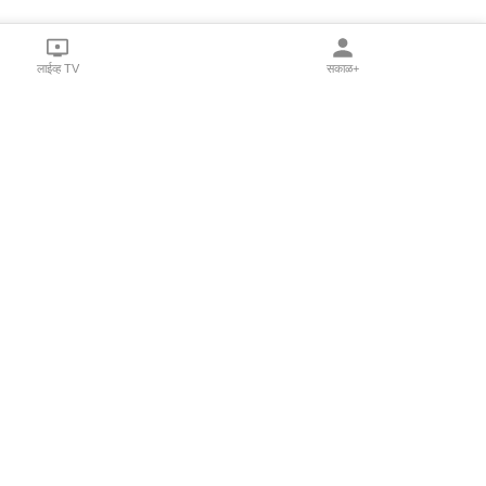
लाईव्ह TV
सकाळ+
l Programs
Print Products
Sakal Saptahik
hka
Family Doctor