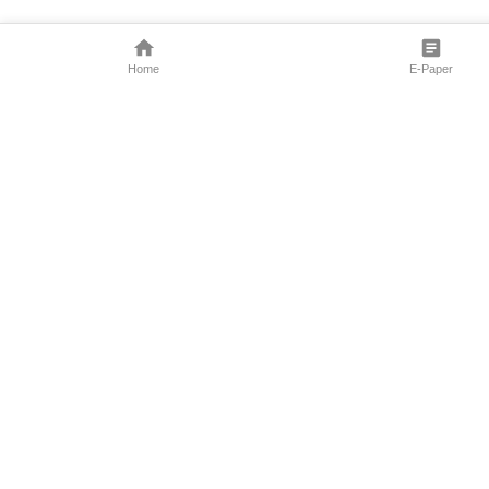
Home
E-Paper
Follow Us
Marathi News
Maharashtra N
Entertainment 