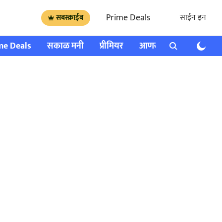
Prime Deals
साईन इन
सबस्क्राईब
me Deals
सकाळ मनी
प्रीमियर
आणखी
राशी भविष्य