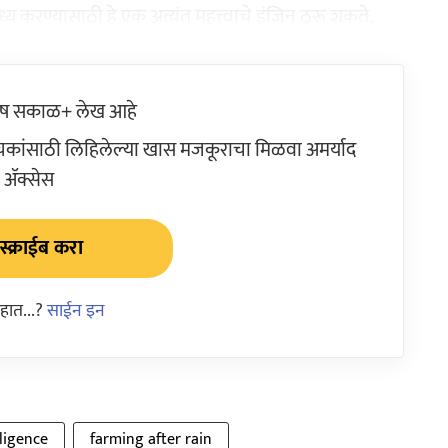
य करण्यासाठी हे एक अत्यंत महत्त्वाचे इंजिन ठरू शकते.
ेष सकाळ+ लेख आहे
ांसाठी लिहिलेल्या खास मजकूराचा मिळवा अमर्याद
ॲक्सेस
्क्राईब करा
हात...?
साईन इन
lligence
farming after rain