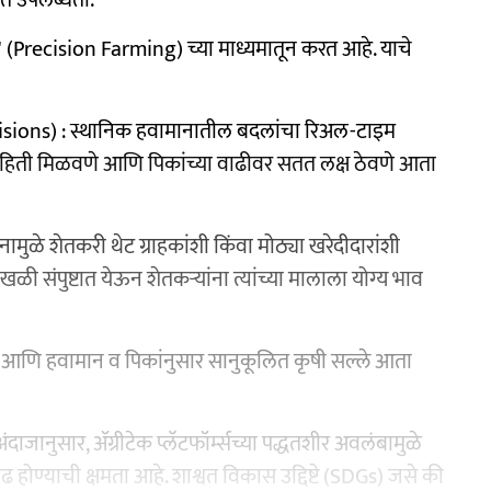
' (Precision Farming) च्या माध्यमातून करत आहे. याचे
sions) : स्थानिक हवामानातील बदलांचा रिअल-टाइम
ाहिती मिळवणे आणि पिकांच्या वाढीवर सतत लक्ष ठेवणे आता
नामुळे शेतकरी थेट ग्राहकांशी किंवा मोठ्या खरेदीदारांशी
ी संपुष्टात येऊन शेतकऱ्यांना त्यांच्या मालाला योग्य भाव
िमा आणि हवामान व पिकांनुसार सानुकूलित कृषी सल्ले आता
ा अंदाजानुसार, ॲग्रीटेक प्लॅटफॉर्म्सच्या पद्धतशीर अवलंबामुळे
वाढ होण्याची क्षमता आहे. शाश्वत विकास उद्दिष्टे (SDGs) जसे की