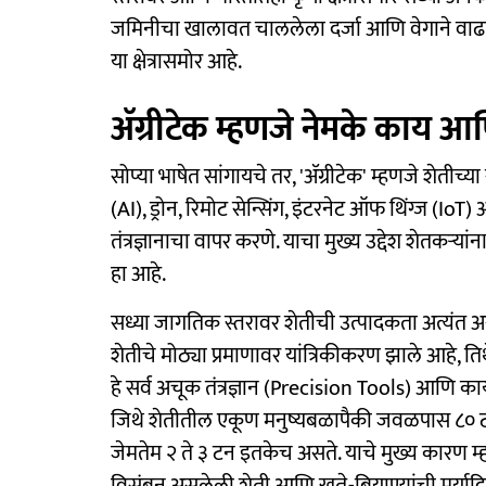
जमिनीचा खालावत चाललेला दर्जा आणि वेगाने वाढणाऱ
या क्षेत्रासमोर आहे.
ॲग्रीटेक म्हणजे नेमके काय आ
सोप्या भाषेत सांगायचे तर, 'ॲग्रीटेक' म्हणजे शेतीच्या
(AI), ड्रोन, रिमोट सेन्सिंग, इंटरनेट ऑफ थिंग्ज (
तंत्रज्ञानाचा वापर करणे. याचा मुख्य उद्देश शेतकऱ
हा आहे.
सध्या जागतिक स्तरावर शेतीची उत्पादकता अत्यंत असम
शेतीचे मोठ्या प्रमाणावर यांत्रिकीकरण झाले आहे, तिथे
हे सर्व अचूक तंत्रज्ञान (Precision Tools) आणि कार्य
जिथे शेतीतील एकूण मनुष्यबळापैकी जवळपास ८० टक्
जेमतेम २ ते ३ टन इतकेच असते. याचे मुख्य कारण 
विसंबून असलेली शेती आणि खते-बियाण्यांची मर्याद