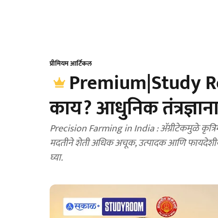
प्रीमियम आर्टिकल
Premium|Study Roo
काय? आधुनिक तंत्रज्ञा
Precision Farming in India : ॲग्रीटेकमुळे कृत्रिम ब
मदतीने शेती अधिक अचूक, उत्पादक आणि फायदेशीर बन
घ्या.