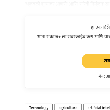
'भूकबळी शून्यावर आणणे' आणि 'गरिबी निर्मूलन' साध्
हा एक विश
आता सकाळ+ ला सबस्क्राईब करा आणि वाचक
सबस
मेंबर आ
Technology
agriculture
artificial inte