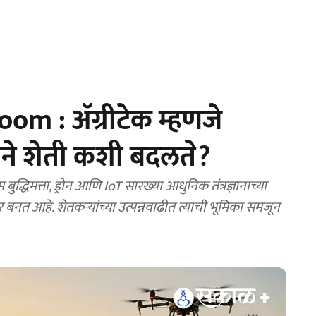
m : ॲग्रीटेक म्हणजे
नाने शेती कशी बदलते?
ुद्धिमत्ता, ड्रोन आणि IoT सारख्या आधुनिक तंत्रज्ञानाच्या
त आहे. शेतकऱ्यांच्या उत्पन्नवाढीत त्याची भूमिका समजून