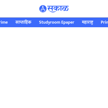
rime
साप्ताहिक
Studyroom Epaper
महाराष्ट्र
Pri