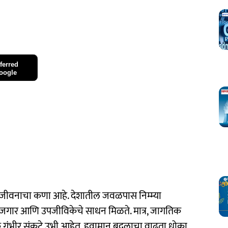
ferred
oogle
 जीवनाचा कणा आहे. देशातील जवळपास निम्म्या
 रोजगार आणि उपजीविकेचे साधन मिळते. मात्र, जागतिक
नेक गंभीर संकटे उभी आहेत. हवामान बदलाचा वाढता धोका,