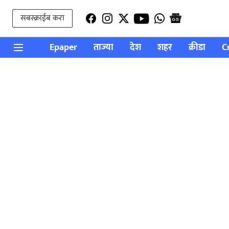
सबस्क्राईब करा
Epaper
ताज्या
देश
शहर
क्रीडा
C