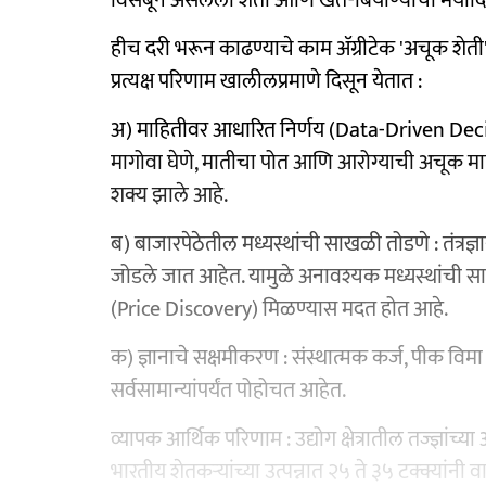
हीच दरी भरून काढण्याचे काम ॲग्रीटेक 'अचूक शेती
प्रत्यक्ष परिणाम खालीलप्रमाणे दिसून येतात :
अ) माहितीवर आधारित निर्णय (Data-Driven Deci
मागोवा घेणे, मातीचा पोत आणि आरोग्याची अचूक म
शक्य झाले आहे.
ब) बाजारपेठेतील मध्यस्थांची साखळी तोडणे : तंत्रज्ञा
जोडले जात आहेत. यामुळे अनावश्यक मध्यस्थांची साखळ
(Price Discovery) मिळण्यास मदत होत आहे.
क) ज्ञानाचे सक्षमीकरण : संस्थात्मक कर्ज, पीक व
सर्वसामान्यांपर्यंत पोहोचत आहेत.
व्यापक आर्थिक परिणाम : उद्योग क्षेत्रातील तज्ज्ञांच्य
भारतीय शेतकऱ्यांच्या उत्पन्नात २५ ते ३५ टक्क्यांनी 