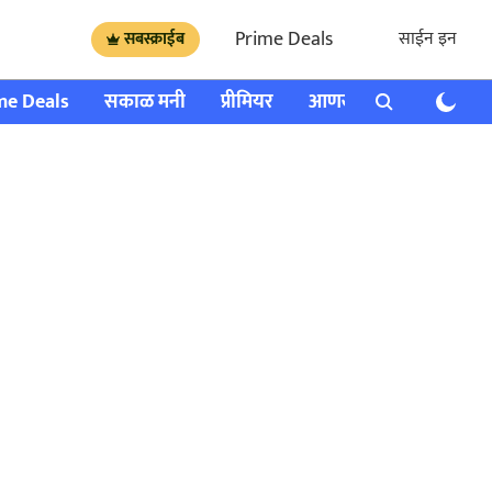
Prime Deals
साईन इन
सबस्क्राईब
me Deals
सकाळ मनी
प्रीमियर
आणखी
राशी भविष्य