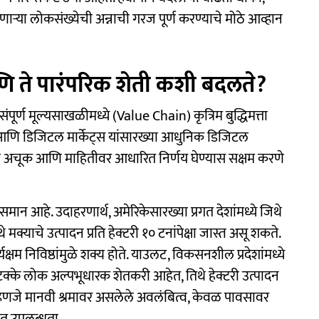
्या लोकसंख्येची अन्नाची गरज पूर्ण करण्याचे मोठे आव्हान
णि ते पारंपरिक शेती कशी बदलते?
 संपूर्ण मूल्यसाखळीमध्ये (Value Chain) कृत्रिम बुद्धिमत्ता
IoT) आणि डिजिटल मार्केट्स यांसारख्या आधुनिक डिजिटल
्यांना अचूक आणि माहितीवर आधारित निर्णय घेण्यास सक्षम करणे
ान आहे. उदाहरणार्थ, अमेरिकेसारख्या प्रगत देशांमध्ये जिथे
 मक्याचे उत्पादन प्रति हेक्टरी १० टनांपेक्षा जास्त असू शकते.
क्षम निविष्ठांमुळे शक्य होते. याउलट, विकसनशील प्रदेशांमध्ये
के लोक अल्पभूधारक शेतकरी आहेत, तिथे हेक्टरी उत्पादन
म्हणजे मानवी श्रमावर असलेले अवलंबित्व, केवळ पावसावर
ित उपलब्धता.