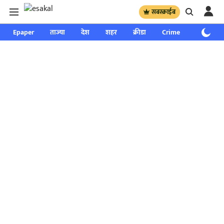
सबस्क्राईब
Epaper
ताज्या
देश
शहर
क्रीडा
Crime
साप्ताहिक