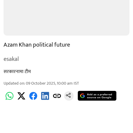
Azam Khan political future
esakal
सरकारनामा टीम
Updated on
:
09 October 2025, 10:00 am
IST
Add as a preferred
source on Google