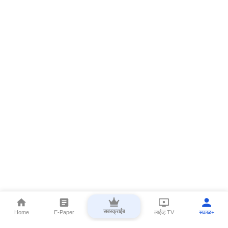
सबस्क्राईब
Home
E-Paper
लाईव्ह TV
सकाळ+