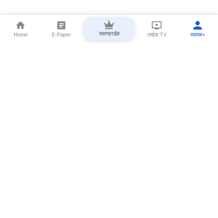
सबस्क्राईब
Home
E-Paper
लाईव्ह TV
सकाळ+
⌄
Marathi News
⌄
About Esakal
⌄
Digital Products
⌄
Sakal Programs