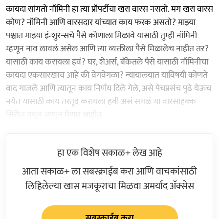
कायदा सांगतो नॉमिनी हा त्या प्रॉपर्टीचा खरा वारस नसतो. मग खरा वारस
कोण? नॉमिनी आणि वारसदार यांच्यात काय फरक असतो? माझ्या
पश्चात माझ्या इंन्शुरन्सचे पैसे कोणाला मिळावे यासाठी तुम्ही नॉमिनी
म्हणून नाव लावलं असेल आणि त्या व्यक्तीला पैसे मिळालेच नाहीत तर?
यासाठी काय करायला हवं? घर, शेअर्स, बँकेतले पैसे यासाठी नॉमिनीचा
कायदा एकसारखाच आहे की वेगवेगळा? न्यायालयात याविषयी कोणते
वाद गाजले आणि त्यातून काय निर्णय दिले गेले, असे पेचप्रसंच पुढे येऊच
नयेत यासाठी काय तरतूद करायला हवी असं सगळं या वारसाहक्क
सिरीज मधून जाणून घेणार आहोत.
हा एक विशेष सकाळ+ लेख आहे
आता सकाळ+ ला सबस्क्राईब करा आणि वाचकांसाठी
लिहिलेल्या खास मजकूराचा मिळवा अमर्याद ॲक्सेस
सबस्क्राईब करा