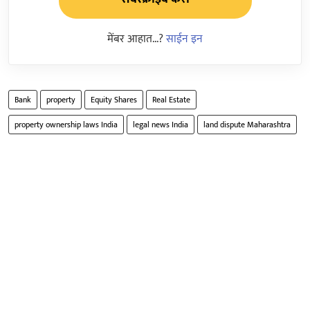
मेंबर आहात...?
साईन इन
Bank
property
Equity Shares
Real Estate
property ownership laws India
legal news India
land dispute Maharashtra