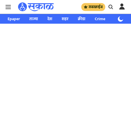
सबस्क्राईब
Epaper
ताज्या
देश
शहर
क्रीडा
Crime
साप्ताहिक