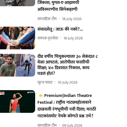
जिंकला; मुगल-ए-आझमची
अविस्मरणीय सिनेकहाणी
साप्ताहिक टीम
18 July 2026
संवादसेतू : जाऊ की नको?...
सकाळ वृत्तसेवा
18 July 2026
दीड वर्षीय चिमुकल्याला ३० सेकंदात ८
वेळा आपटलं, आरोपीला फाशीची
शिक्षा; ४० दिवसात निकाल, काय
घडलं होतं?
सूरज यादव
10 July 2026
Premium|Indian Theatre
Festival : राष्ट्रीय नाट्यमहोत्सवाने
दाखवली रंगभूमीची नवी दिशा; मराठी
नाटकांसमोर नेमके कोणते प्रश्न उभे?
साप्ताहिक टीम
09 July 2026