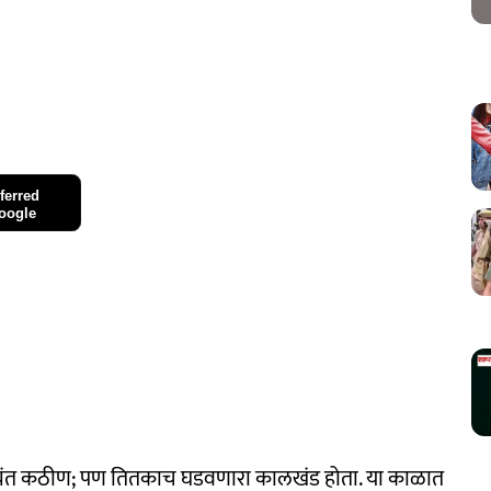
ferred
oogle
त्यंत कठीण; पण तितकाच घडवणारा कालखंड होता. या काळात