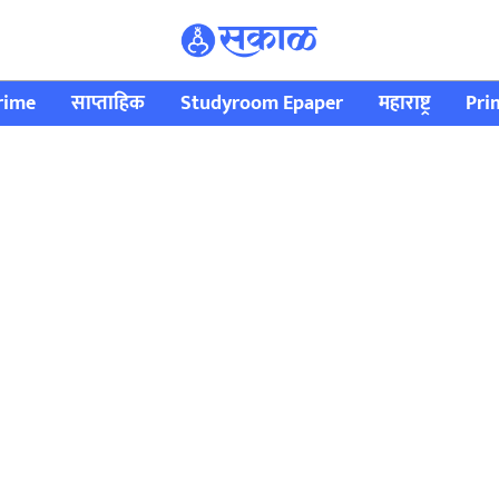
rime
साप्ताहिक
Studyroom Epaper
महाराष्ट्र
Pri