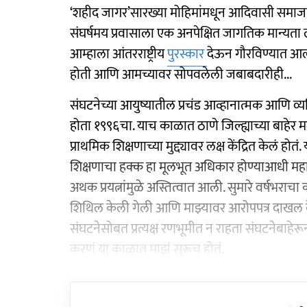
‘शहीद जागर’सारख्या मोहिमांमधून आदिवासी समाजात 
संघर्षमय प्रवासाला एक अनपेक्षित जागतिक मान्यता ल
आम्हाला आंतरराष्ट्रीय
पुरस्कार
देऊन गौरविण्यात आलं
होती आणि आमच्यावर सोपवलेली जबाबदारीही...
संघटनेच्या आयुष्यातील प्रचंड आव्हानात्मक आणि
होता १९९६चा. याच काळात ठाणे जिल्ह्याच्या बाहेर म
प्राथमिक शिक्षणाच्या मुद्द्यावर लक्ष केंद्रित केलं
शिक्षणाचा हक्क हा मूलभूत अधिकार होण्याआधी महाराष
अथक प्रयत्नांमुळे अस्तित्वात आली. सुमारे वर्षभर
शिथिल केली गेली आणि माझ्यावर आरोपपत्र दाखल केल
संघटनेसोबत प्रत्यक्ष रणभूमीत न राहता संघटनेबाहे
करणं या काळात माझं सुरूच होतं.