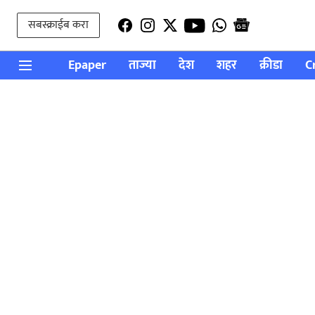
सबस्क्राईब करा
Epaper
ताज्या
देश
शहर
क्रीडा
C