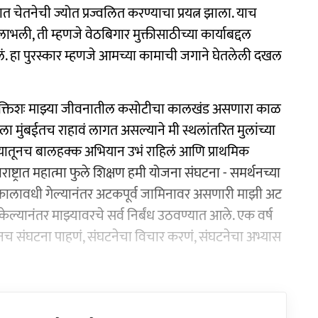
चेतनेची ज्योत प्रज्वलित करण्याचा प्रयत्न झाला. याच
ाभली, ती म्हणजे वेठबिगार मुक्तीसाठीच्या कार्याबद्दल
. हा पुरस्कार म्हणजे आमच्या कामाची जगाने घेतलेली दखल
 व्यक्तिशः माझ्या जीवनातील कसोटीचा कालखंड असणारा काळ
ला मुंबईतच राहावं लागत असल्याने मी स्थलांतरित मुलांच्या
 होतं. यातूनच बालहक्क अभियान उभं राहिलं आणि प्राथमिक
्ट्रात महात्मा फुले शिक्षण हमी योजना संघटना - समर्थनच्या
ाचा कालावधी गेल्यानंतर अटकपूर्व जामिनावर असणारी माझी अट
्यानंतर माझ्यावरचे सर्व निर्बंध उठवण्यात आले. एक वर्ष
रूनच संघटना पाहणं, संघटनेचा विचार करणं, संघटनेचा अभ्यास