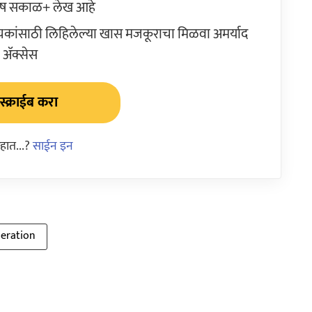
ेष सकाळ+ लेख आहे
ांसाठी लिहिलेल्या खास मजकूराचा मिळवा अमर्याद
ॲक्सेस
्क्राईब करा
हात...?
साईन इन
beration