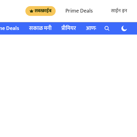
Prime Deals
साईन इन
सबस्क्राईब
me Deals
सकाळ मनी
प्रीमियर
आणखी
राशी भविष्य